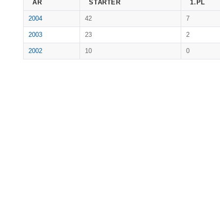
ÅR
STARTER
1.PL
2004
42
7
2003
23
2
2002
10
0