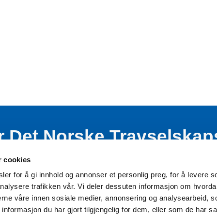
r Det Norske Travselskap
nde virksomhet blant bar
r cookies
er for å gi innhold og annonser et personlig preg, for å levere s
nalysere trafikken vår. Vi deler dessuten informasjon om hvorda
nerne våre innen sosiale medier, annonsering og analysearbeid, 
formasjon du har gjort tilgjengelig for dem, eller som de har sa