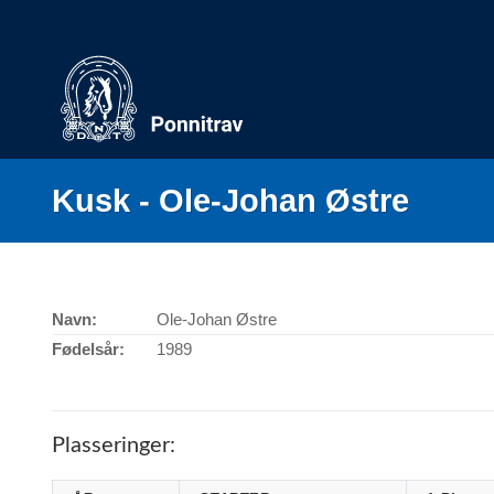
Skip
to
content
Kusk - Ole-Johan Østre
Navn:
Ole-Johan Østre
Fødelsår:
1989
Plasseringer: