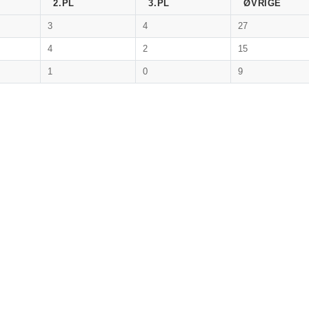
2.PL
3.PL
ØVRIGE
3
4
27
4
2
15
1
0
9