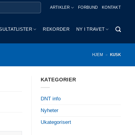
ARTIKLER
FORBUND
KONTAKT
SULTATLISTER
REKORDER
NY I TRAVET
HJEM
»
KUSK
KATEGORIER
DNT info
Nyheter
Ukategorisert