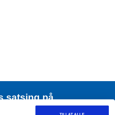
s satsing på
n og ungdom
TILLAT ALLE