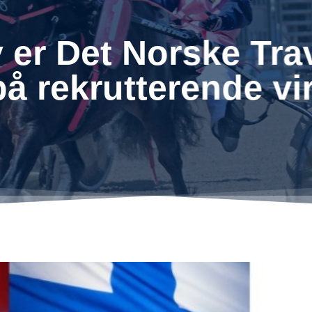
 er Det Norske Tr
på rekrutterende v