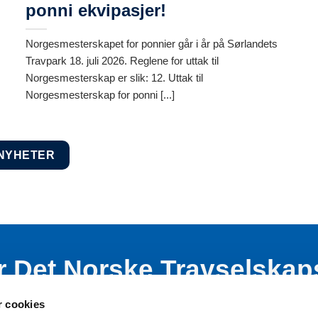
ponni ekvipasjer!
Norgesmesterskapet for ponnier går i år på Sørlandets
Travpark 18. juli 2026. Reglene for uttak til
Norgesmesterskap er slik: 12. Uttak til
Norgesmesterskap for ponni [...]
 NYHETER
r Det Norske Travselskap
nde virksomhet blant bar
r cookies