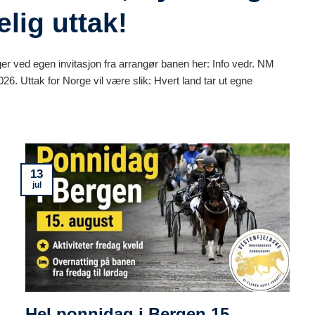
lig uttak!
r ved egen invitasjon fra arrangør banen her: Info vedr. NM
2026. Uttak for Norge vil være slik: Hvert land tar ut egne
13
jul
Hel ponnidag i Bergen 15.