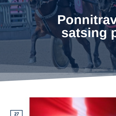
Ponnitrav
satsing 
27