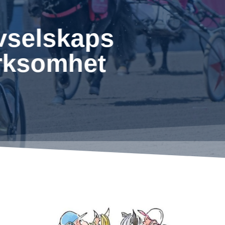
avselskaps
irksomhet