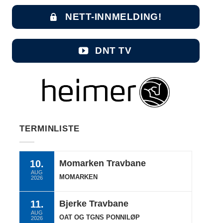
NETT-INNMELDING!
DNT TV
TERMINLISTE
10.
Momarken Travbane
AUG
MOMARKEN
2026
11.
Bjerke Travbane
AUG
OAT OG TGNS PONNILØP
2026