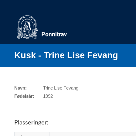
Skip
to
content
Kusk - Trine Lise Fevang
Navn:
Trine Lise Fevang
Fødelsår:
1992
Plasseringer: