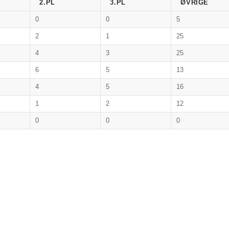
2.PL
3.PL
ØVRIGE
0
0
5
2
1
25
4
3
25
6
5
13
4
5
16
1
2
12
0
0
0