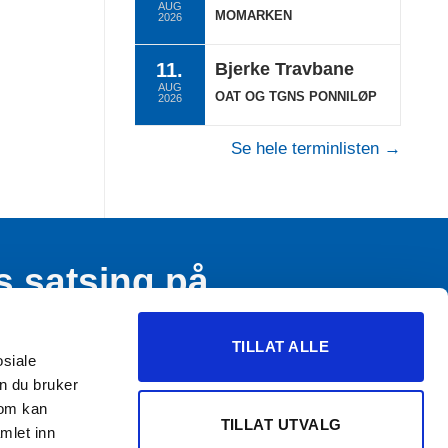
AUG
MOMARKEN
2026
11.
Bjerke Travbane
AUG
OAT OG TGNS PONNILØP
2026
Se hele terminlisten →
s satsing på
n og ungdom
TILLAT ALLE
osiale
n du bruker
som kan
TILLAT UTVALG
mlet inn