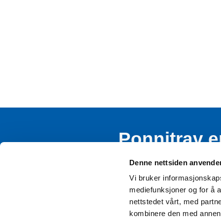
Ponnitrav e
rekruttere
Denne nettsiden anvende
Vi bruker informasjonskapsl
mediefunksjoner og for å a
nettstedet vårt, med part
kombinere den med annen in