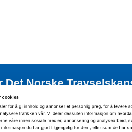
r Det Norske Travselskap
nde virksomhet blant bar
r cookies
er for å gi innhold og annonser et personlig preg, for å levere s
nalysere trafikken vår. Vi deler dessuten informasjon om hvorda
nerne våre innen sosiale medier, annonsering og analysearbeid, 
formasjon du har gjort tilgjengelig for dem, eller som de har sa