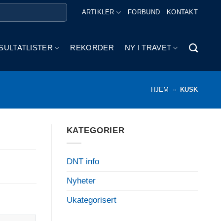
ARTIKLER
FORBUND
KONTAKT
SULTATLISTER
REKORDER
NY I TRAVET
HJEM
»
KUSK
KATEGORIER
DNT info
Nyheter
Ukategorisert