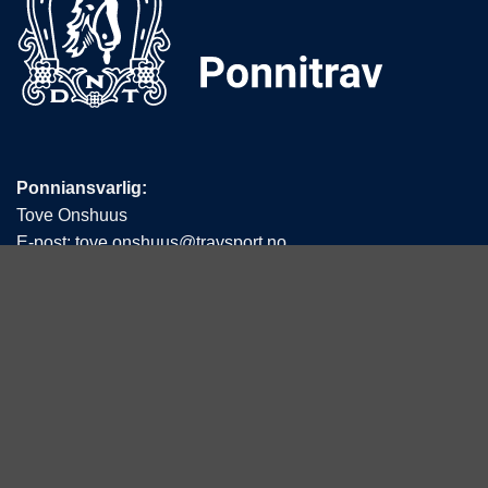
Ponniansvarlig:
Tove Onshuus
E-post:
tove.onshuus@travsport.no
Mobil:
992 36 979
Det Norske Travselskap
Hestesportens Hus
Postboks 194 Økern
0510 Oslo