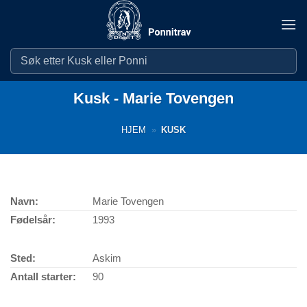
Skip
to
content
Kusk - Marie Tovengen
HJEM
»
KUSK
Navn:
Marie Tovengen
Fødelsår:
1993
Sted:
Askim
Antall starter:
90