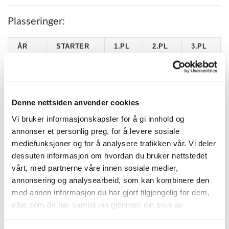
Plasseringer:
ÅR
STARTER
1.PL
2.PL
3.PL
2009
5
0
0
1
2008
8
1
4
0
2007
18
3
2
4
Denne nettsiden anvender cookies
2006
21
3
4
1
Vi bruker informasjonskapsler for å gi innhold og
annonser et personlig preg, for å levere sosiale
2005
24
3
5
2
mediefunksjoner og for å analysere trafikken vår. Vi deler
2004
13
3
3
2
dessuten informasjon om hvordan du bruker nettstedet
2003
1
1
0
0
vårt, med partnerne våre innen sosiale medier,
annonsering og analysearbeid, som kan kombinere den
med annen informasjon du har gjort tilgjengelig for dem,
eller som de har samlet inn gjennom din bruk av
KATEGORIER
tjenestene deres.