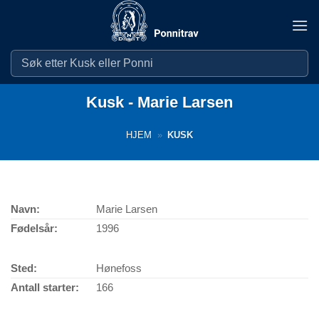
Skip
to
content
Kusk - Marie Larsen
HJEM
»
KUSK
Navn:
Marie Larsen
Fødelsår:
1996
Sted:
Hønefoss
Antall starter:
166