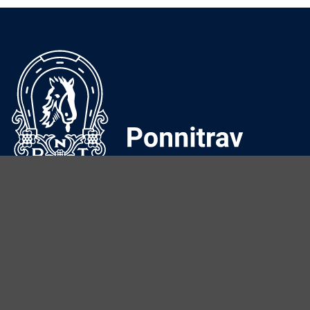
Ponniansvarlig:
Tove Onshuus
E-post:
tove.onshuus@travsport.no
Mobil:
992 36 979