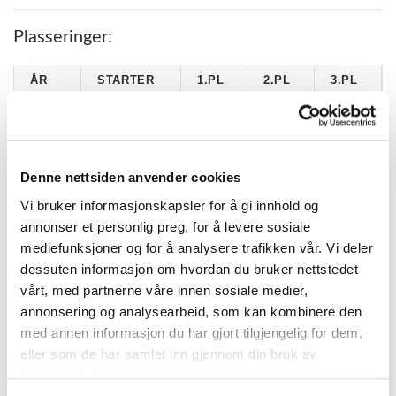
Plasseringer:
ÅR
STARTER
1.PL
2.PL
3.PL
2014
2
0
0
0
2013
7
1
2
1
2012
7
0
0
0
Denne nettsiden anvender cookies
2011
23
3
3
4
Vi bruker informasjonskapsler for å gi innhold og
annonser et personlig preg, for å levere sosiale
2010
23
4
0
1
mediefunksjoner og for å analysere trafikken vår. Vi deler
2009
29
2
3
2
dessuten informasjon om hvordan du bruker nettstedet
2008
19
2
1
4
vårt, med partnerne våre innen sosiale medier,
annonsering og analysearbeid, som kan kombinere den
2007
24
6
1
5
med annen informasjon du har gjort tilgjengelig for dem,
2006
13
6
1
1
eller som de har samlet inn gjennom din bruk av
2005
11
1
0
0
tjenestene deres.