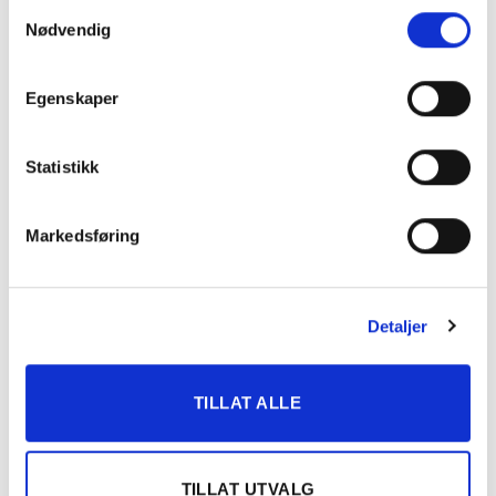
Samtykkevalg
KATEGORIER
Nødvendig
DNT info
Egenskaper
Nyheter
Statistikk
Ukategorisert
Markedsføring
TERMINLISTE
08.
Bergen Travpark
Detaljer
AUG
BERGEN
2026
TILLAT ALLE
08.
Bergen Travpark
AUG
EKSTRALØP BERGEN
2026
TILLAT UTVALG