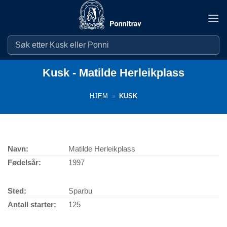
Skip
to
content
Kusk - Matilde Herleikplass
HJEM
»
KUSK
Navn:
Matilde Herleikplass
Fødelsår:
1997
Sted:
Sparbu
Antall starter:
125