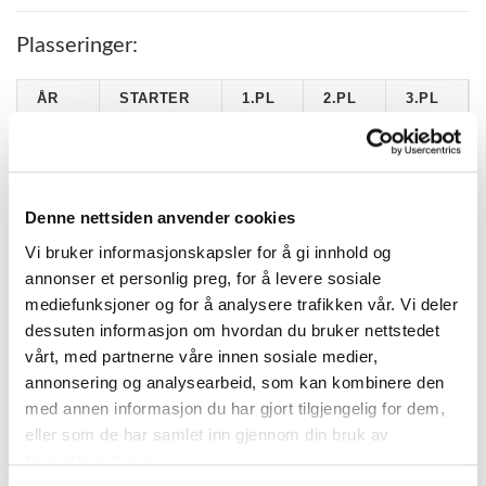
Plasseringer:
ÅR
STARTER
1.PL
2.PL
3.PL
2015
7
0
1
0
2014
4
0
1
0
2013
11
1
2
0
Denne nettsiden anvender cookies
2012
16
3
1
2
Vi bruker informasjonskapsler for å gi innhold og
annonser et personlig preg, for å levere sosiale
2011
18
4
6
1
mediefunksjoner og for å analysere trafikken vår. Vi deler
2010
29
8
4
3
dessuten informasjon om hvordan du bruker nettstedet
2009
24
6
6
3
vårt, med partnerne våre innen sosiale medier,
annonsering og analysearbeid, som kan kombinere den
2008
10
1
0
1
med annen informasjon du har gjort tilgjengelig for dem,
2007
6
0
0
0
eller som de har samlet inn gjennom din bruk av
tjenestene deres.