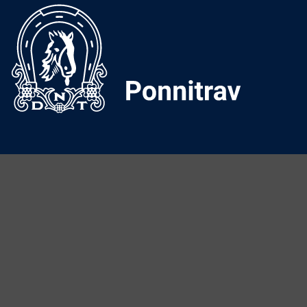
Ponniansvarlig:
Tove Onshuus
E-post:
tove.onshuus@travsport.no
Mobil:
992 36 979
Det Norske Travselskap
Hestesportens Hus
Postboks 194 Økern