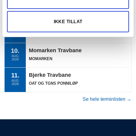
09.
Klosterskogen
AUG
KLOSTERSKOGEN
2026
IKKE TILLAT
09.
Klosterskogen
AUG
KLOSTERSKOGEN (KAT. BCD 2,00)
2026
10.
Momarken Travbane
AUG
MOMARKEN
2026
11.
Bjerke Travbane
AUG
OAT OG TGNS PONNILØP
2026
Se hele terminlisten →