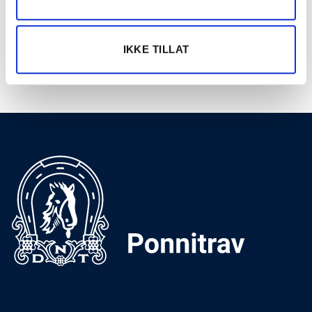
11.
Bjerke Travbane
AUG
OAT OG TGNS PONNILØP
2026
IKKE TILLAT
Se hele terminlisten →