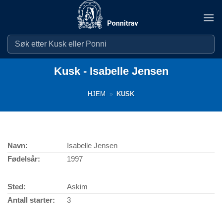
Skip
to
content
Kusk - Isabelle Jensen
HJEM
»
KUSK
Navn:
Isabelle Jensen
Fødelsår:
1997
Sted:
Askim
Antall starter:
3