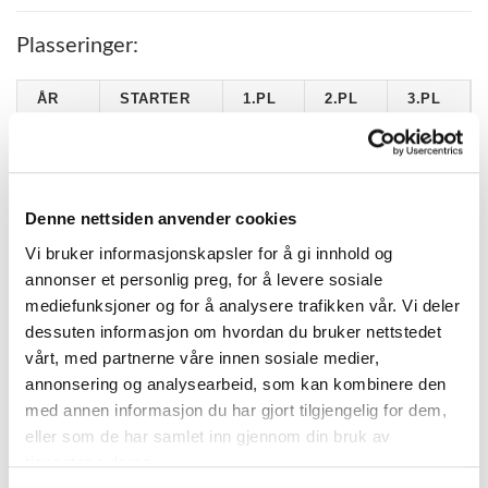
Plasseringer:
ÅR
STARTER
1.PL
2.PL
3.PL
2008
2
0
0
1
2007
1
0
0
0
Denne nettsiden anvender cookies
Vi bruker informasjonskapsler for å gi innhold og
KATEGORIER
annonser et personlig preg, for å levere sosiale
mediefunksjoner og for å analysere trafikken vår. Vi deler
DNT info
dessuten informasjon om hvordan du bruker nettstedet
vårt, med partnerne våre innen sosiale medier,
Nyheter
annonsering og analysearbeid, som kan kombinere den
med annen informasjon du har gjort tilgjengelig for dem,
Ukategorisert
eller som de har samlet inn gjennom din bruk av
tjenestene deres.
TERMINLISTE