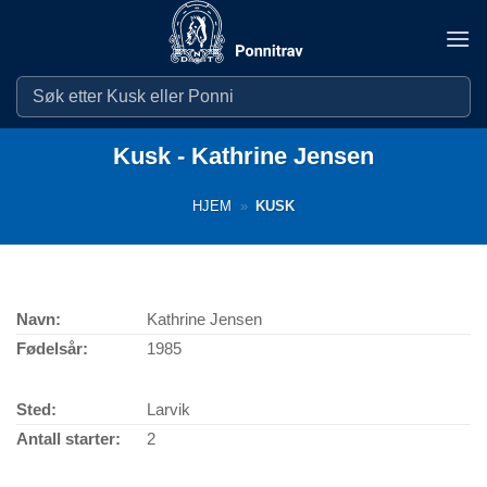
Skip
to
content
Kusk - Kathrine Jensen
HJEM
»
KUSK
Navn:
Kathrine Jensen
Fødelsår:
1985
Sted:
Larvik
Antall starter:
2