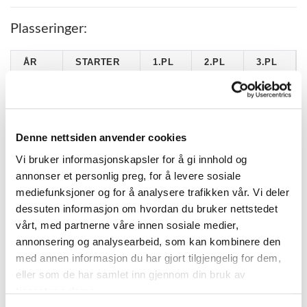
Plasseringer:
ÅR
STARTER
1.PL
2.PL
3.PL
1999
2
0
1
0
Denne nettsiden anvender cookies
KATEGORIER
Vi bruker informasjonskapsler for å gi innhold og
annonser et personlig preg, for å levere sosiale
DNT info
mediefunksjoner og for å analysere trafikken vår. Vi deler
dessuten informasjon om hvordan du bruker nettstedet
Nyheter
vårt, med partnerne våre innen sosiale medier,
Ukategorisert
annonsering og analysearbeid, som kan kombinere den
med annen informasjon du har gjort tilgjengelig for dem,
TERMINLISTE
eller som de har samlet inn gjennom din bruk av
tjenestene deres.