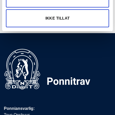
AUG
OAT OG TGNS PONNILØP
2026
Se hele terminlisten →
IKKE TILLAT
Ponniansvarlig:
Tove Onshuus