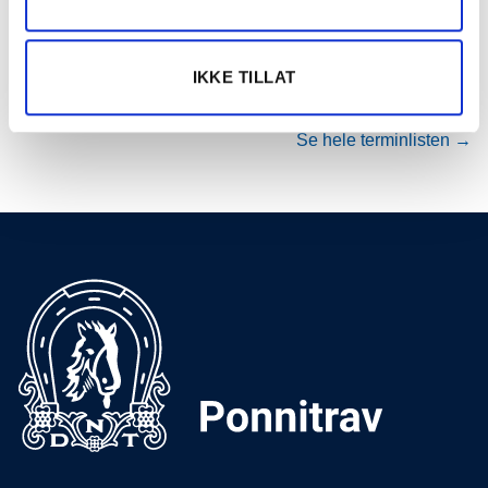
15.
Varig Orkla Arena
AUG
IKKE TILLAT
VARIG ORKLA ARENA (KAT. A)
2026
Se hele terminlisten →