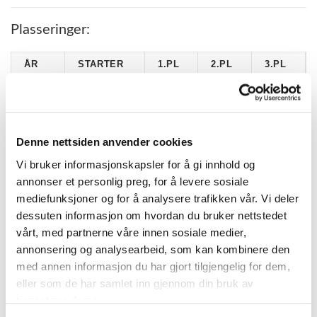
Plasseringer:
ÅR
STARTER
1.PL
2.PL
3.PL
2017
2
0
0
1
2016
11
0
0
4
2015
10
0
0
0
Denne nettsiden anvender cookies
Vi bruker informasjonskapsler for å gi innhold og
annonser et personlig preg, for å levere sosiale
KATEGORIER
mediefunksjoner og for å analysere trafikken vår. Vi deler
dessuten informasjon om hvordan du bruker nettstedet
vårt, med partnerne våre innen sosiale medier,
DNT info
annonsering og analysearbeid, som kan kombinere den
Nyheter
med annen informasjon du har gjort tilgjengelig for dem,
eller som de har samlet inn gjennom din bruk av
Ukategorisert
tjenestene deres.