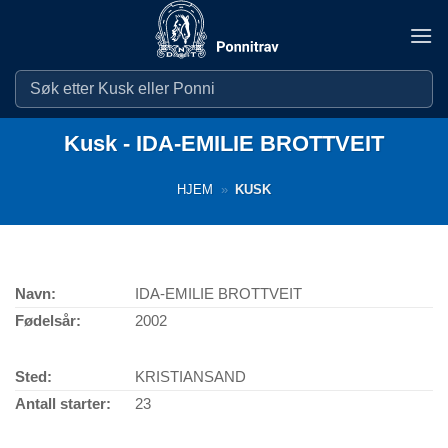
Skip
to
content
Kusk - IDA-EMILIE BROTTVEIT
HJEM
»
KUSK
Navn:
IDA-EMILIE BROTTVEIT
Fødelsår:
2002
Sted:
KRISTIANSAND
Antall starter:
23