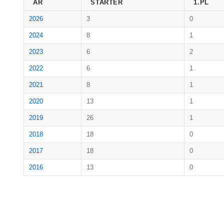
ÅR
STARTER
1.PL
2026
3
0
2024
8
1
2023
6
2
2022
6
1
2021
8
1
2020
13
1
2019
26
1
2018
18
0
2017
18
0
2016
13
0