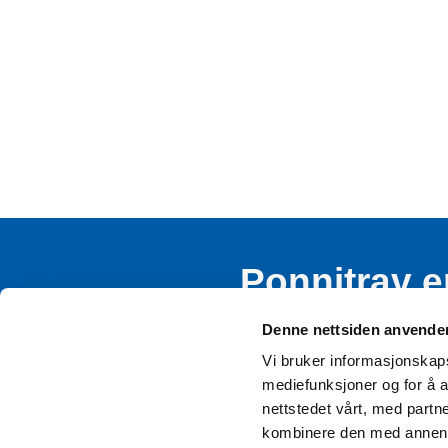
Ponnitrav e
rekruttere
Denne nettsiden anvende
Vi bruker informasjonskapsl
mediefunksjoner og for å a
nettstedet vårt, med part
kombinere den med annen in