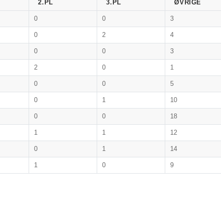
2.PL
3.PL
ØVRIGE
0
0
3
0
2
4
0
0
3
2
0
1
0
0
5
0
1
10
0
0
18
1
1
12
0
1
14
1
0
9