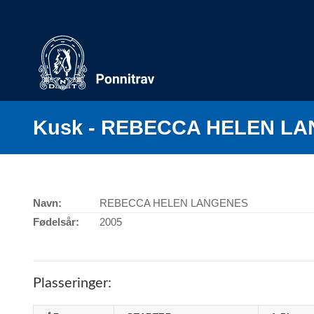
Skip
to
content
Kusk - REBECCA HELEN L
Navn:
REBECCA HELEN LANGENES
Fødelsår:
2005
Plasseringer: