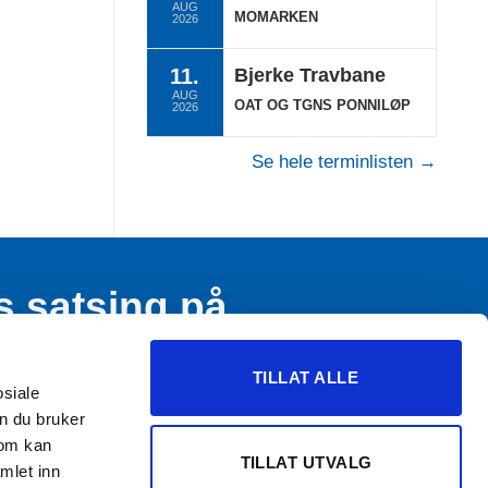
AUG
MOMARKEN
2026
11.
Bjerke Travbane
AUG
OAT OG TGNS PONNILØP
2026
Se hele terminlisten →
s satsing på
n og ungdom
TILLAT ALLE
osiale
n du bruker
som kan
TILLAT UTVALG
mlet inn