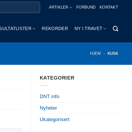
ARTIKLER
FORBUND
KONTAKT
SULTATLISTER
REKORDER
NY I TRAVET
HJEM
»
KUSK
KATEGORIER
DNT info
Nyheter
Ukategorisert