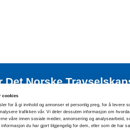
r Det Norske Travselskap
nde virksomhet blant bar
r cookies
er for å gi innhold og annonser et personlig preg, for å levere s
nalysere trafikken vår. Vi deler dessuten informasjon om hvorda
nerne våre innen sosiale medier, annonsering og analysearbeid, 
formasjon du har gjort tilgjengelig for dem, eller som de har sa