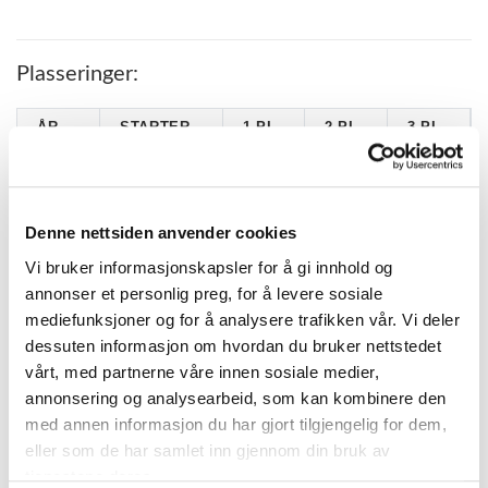
Plasseringer:
ÅR
STARTER
1.PL
2.PL
3.PL
2026
4
0
0
0
2025
7
1
1
1
Denne nettsiden anvender cookies
2024
11
1
2
4
Vi bruker informasjonskapsler for å gi innhold og
2023
4
0
0
0
annonser et personlig preg, for å levere sosiale
2022
9
0
0
0
mediefunksjoner og for å analysere trafikken vår. Vi deler
2021
1
0
0
0
dessuten informasjon om hvordan du bruker nettstedet
vårt, med partnerne våre innen sosiale medier,
annonsering og analysearbeid, som kan kombinere den
med annen informasjon du har gjort tilgjengelig for dem,
KATEGORIER
eller som de har samlet inn gjennom din bruk av
tjenestene deres.