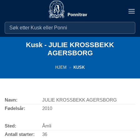
Skip
to
content
Kusk - JULIE KROSSBEKK
AGERSBORG
HJEM
»
KUSK
Navn:
JULIE KROSSBEKK AGERSBORG
Fødelsår:
2010
Sted:
Åmli
Antall starter:
36