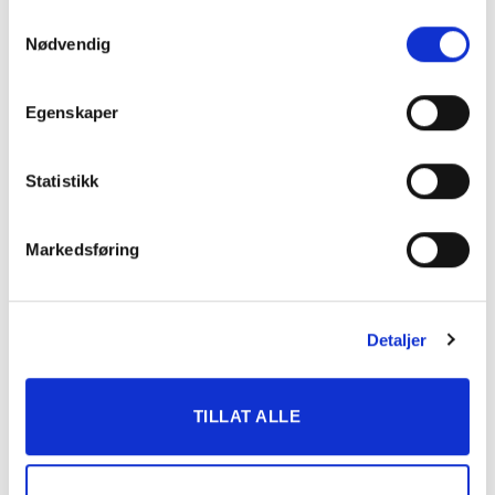
DNT info
Samtykkevalg
Nødvendig
Nyheter
Ukategorisert
Egenskaper
TERMINLISTE
Statistikk
10.
Momarken Travbane
Markedsføring
AUG
MOMARKEN
2026
11.
Bjerke Travbane
Detaljer
AUG
OAT OG TGNS PONNILØP
2026
TILLAT ALLE
13.
Sørlandets Travpark
AUG
SØRLANDET
2026