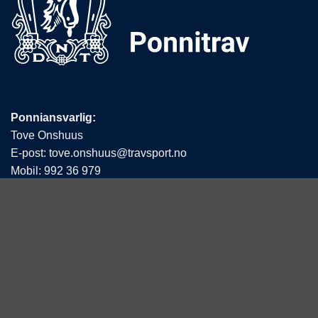
Ponniansvarlig:
Tove Onshuus
E-post:
tove.onshuus@travsport.no
Mobil:
992 36 979
Det Norske Travselskap
Hestesportens Hus
Postboks 194 Økern
0510 Oslo