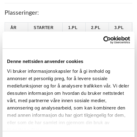
Plasseringer:
ÅR
STARTER
1.PL
2.PL
3.PL
2026
1
0
0
0
2025
10
0
1
4
2024
25
4
5
1
Denne nettsiden anvender cookies
2023
19
0
1
3
Vi bruker informasjonskapsler for å gi innhold og
annonser et personlig preg, for å levere sosiale
2022
6
0
0
0
mediefunksjoner og for å analysere trafikken vår. Vi deler
dessuten informasjon om hvordan du bruker nettstedet
vårt, med partnerne våre innen sosiale medier,
KATEGORIER
annonsering og analysearbeid, som kan kombinere den
med annen informasjon du har gjort tilgjengelig for dem,
DNT info
eller som de har samlet inn gjennom din bruk av
tjenestene deres.
Nyheter