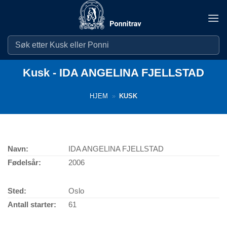
Skip
to
content
Kusk - IDA ANGELINA FJELLSTAD
HJEM
»
KUSK
Navn:
IDA ANGELINA FJELLSTAD
Fødelsår:
2006
Sted:
Oslo
Antall starter:
61