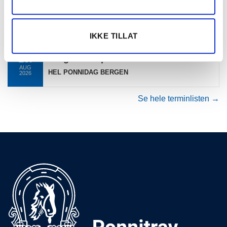
13.
Sørlandets Travpark
AUG
SØRLANDET
2026
IKKE TILLAT
15.
Bergen Travpark
AUG
HEL PONNIDAG BERGEN
2026
Se hele terminlisten →