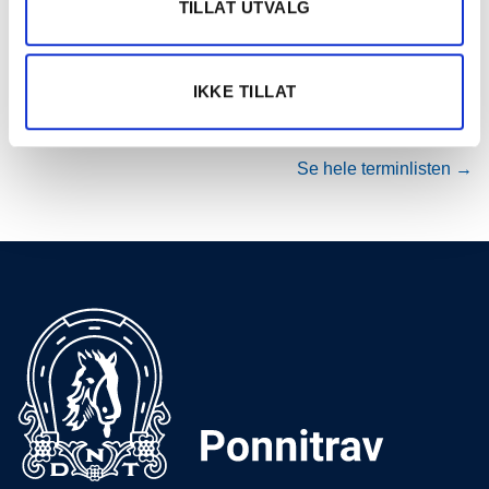
TILLAT UTVALG
AUG
VARIG ORKLA ARENA (KAT. A)
2026
15.
Varig Orkla Arena
IKKE TILLAT
AUG
VARIG ORKLA ARENA
2026
Se hele terminlisten →