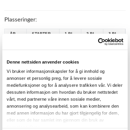
Plasseringer:
ÅR
STARTER
1.PL
2.PL
3.PL
2026
11
2
2
1
2025
15
2
3
3
Denne nettsiden anvender cookies
2024
12
0
1
2
Vi bruker informasjonskapsler for å gi innhold og
annonser et personlig preg, for å levere sosiale
mediefunksjoner og for å analysere trafikken vår. Vi deler
KATEGORIER
dessuten informasjon om hvordan du bruker nettstedet
vårt, med partnerne våre innen sosiale medier,
DNT info
annonsering og analysearbeid, som kan kombinere den
med annen informasjon du har gjort tilgjengelig for dem,
Nyheter
eller som de har samlet inn gjennom din bruk av
Ukategorisert
tjenestene deres.