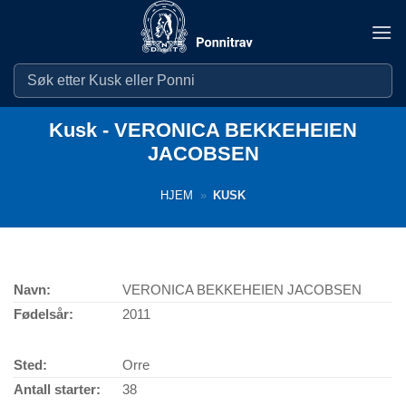
Skip
to
content
Kusk - VERONICA BEKKEHEIEN
JACOBSEN
HJEM
»
KUSK
Navn:
VERONICA BEKKEHEIEN JACOBSEN
Fødelsår:
2011
Sted:
Orre
Antall starter:
38