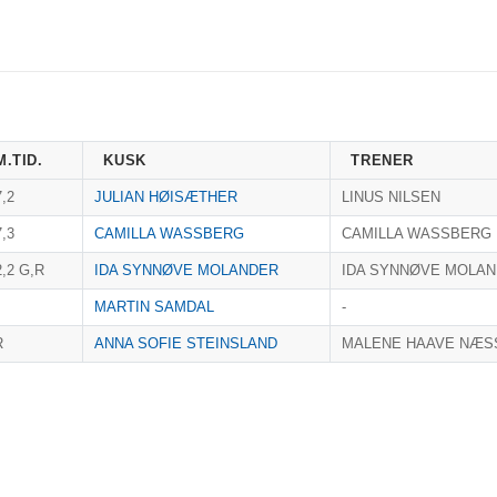
M.TID.
KUSK
TRENER
7,2
JULIAN HØISÆTHER
LINUS NILSEN
7,3
CAMILLA WASSBERG
CAMILLA WASSBERG
2,2 G,R
IDA SYNNØVE MOLANDER
IDA SYNNØVE MOLA
MARTIN SAMDAL
-
R
ANNA SOFIE STEINSLAND
MALENE HAAVE NÆS