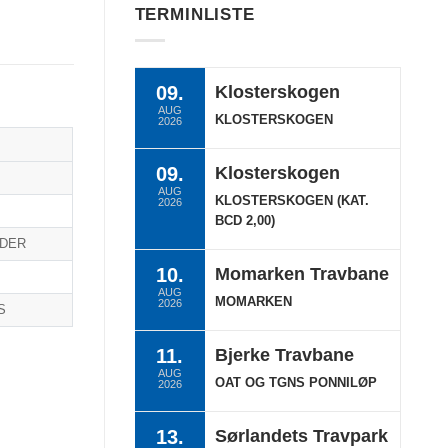
TERMINLISTE
09.
Klosterskogen
AUG
KLOSTERSKOGEN
2026
09.
Klosterskogen
AUG
KLOSTERSKOGEN (KAT.
2026
BCD 2,00)
NDER
10.
Momarken Travbane
AUG
MOMARKEN
2026
S
11.
Bjerke Travbane
AUG
OAT OG TGNS PONNILØP
2026
13.
Sørlandets Travpark