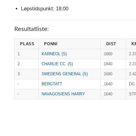
Løpstidspunkt: 18:00
Resultatliste:
PLASS
PONNI
DIST
K
1
KARNEOL (S)
1660
2.3
2
CHARLIE CC. (S)
1840
2.2
3
SMEDENS GENERAL (S)
1680
2.4
-
BERGTATT
1640
DG
-
NAVAGOSIENS HARRY
1640
ST