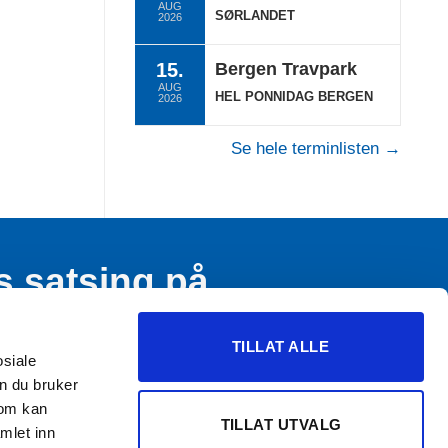
AUG
SØRLANDET
2026
15.
Bergen Travpark
AUG
HEL PONNIDAG BERGEN
2026
Se hele terminlisten →
s satsing på
n og ungdom
TILLAT ALLE
osiale
n du bruker
som kan
TILLAT UTVALG
mlet inn