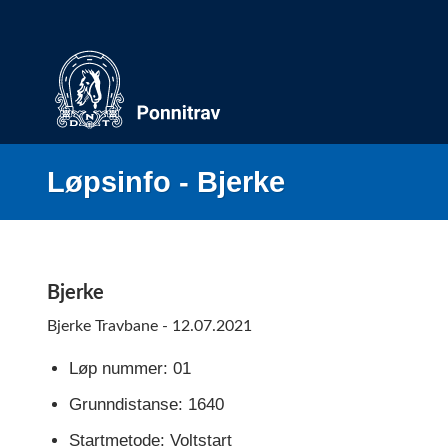
Skip
to
content
Løpsinfo - Bjerke
Bjerke
Bjerke Travbane - 12.07.2021
Løp nummer: 01
Grunndistanse: 1640
Startmetode: Voltstart