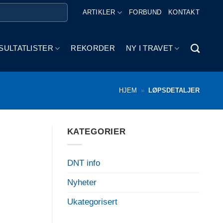
ARTIKLER
FORBUND
KONTAKT
SULTATLISTER
REKORDER
NY I TRAVET
HJEM
»
LØPSDETALJER
KATEGORIER
DNT info
Nyheter
Ukategorisert