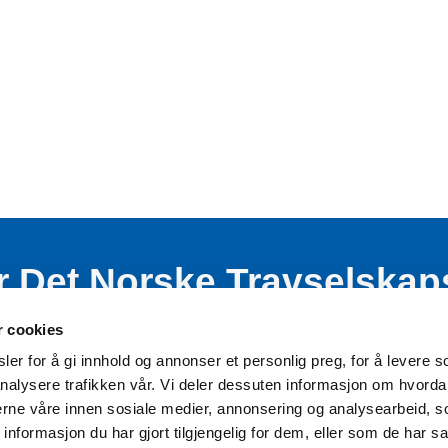
r Det Norske Travselskap
nde virksomhet blant bar
r cookies
er for å gi innhold og annonser et personlig preg, for å levere s
nalysere trafikken vår. Vi deler dessuten informasjon om hvorda
nerne våre innen sosiale medier, annonsering og analysearbeid, 
formasjon du har gjort tilgjengelig for dem, eller som de har sa