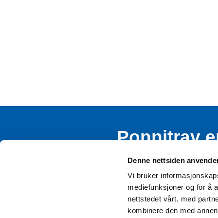
Ponnitrav e
rekruttere
Denne nettsiden anvende
Vi bruker informasjonskapsl
mediefunksjoner og for å a
nettstedet vårt, med part
kombinere den med annen in