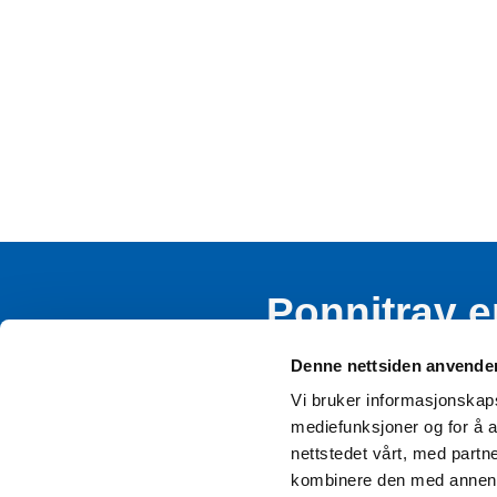
Ponnitrav e
rekruttere
Denne nettsiden anvende
Vi bruker informasjonskapsl
mediefunksjoner og for å a
nettstedet vårt, med part
kombinere den med annen in