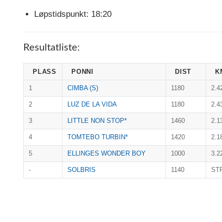
Løpstidspunkt: 18:20
Resultatliste:
PLASS
PONNI
DIST
K
1
CIMBA (S)
1180
2.4
2
LUZ DE LA VIDA
1180
2.4
3
LITTLE NON STOP*
1460
2.1
4
TOMTEBO TURBIN*
1420
2.1
5
ELLINGES WONDER BOY
1000
3.2
-
SOLBRIS
1140
ST