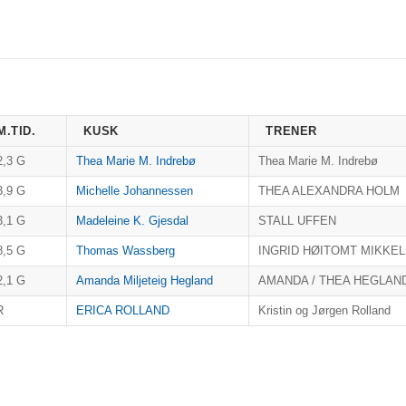
M.TID.
KUSK
TRENER
2,3 G
Thea Marie M. Indrebø
Thea Marie M. Indrebø
3,9 G
Michelle Johannessen
THEA ALEXANDRA HOLM
3,1 G
Madeleine K. Gjesdal
STALL UFFEN
8,5 G
Thomas Wassberg
INGRID HØITOMT MIKKE
2,1 G
Amanda Miljeteig Hegland
AMANDA / THEA HEGLAN
R
ERICA ROLLAND
Kristin og Jørgen Rolland