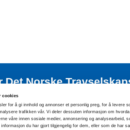
r Det Norske Travselskap
nde virksomhet blant bar
r cookies
er for å gi innhold og annonser et personlig preg, for å levere s
nalysere trafikken vår. Vi deler dessuten informasjon om hvorda
nerne våre innen sosiale medier, annonsering og analysearbeid, 
formasjon du har gjort tilgjengelig for dem, eller som de har sa