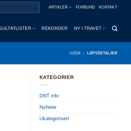
ARTIKLER
FORBUND
KONTAKT
SULTATLISTER
REKORDER
NY I TRAVET
HJEM
»
LØPSDETALJER
KATEGORIER
DNT info
Nyheter
Ukategorisert