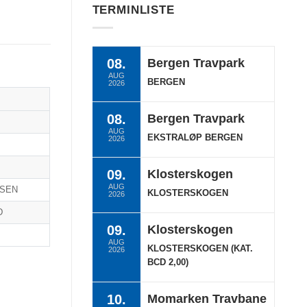
TERMINLISTE
08.
Bergen Travpark
AUG
BERGEN
2026
08.
Bergen Travpark
AUG
EKSTRALØP BERGEN
2026
09.
Klosterskogen
AUG
LSEN
KLOSTERSKOGEN
2026
D
09.
Klosterskogen
AUG
KLOSTERSKOGEN (KAT.
2026
BCD 2,00)
10.
Momarken Travbane