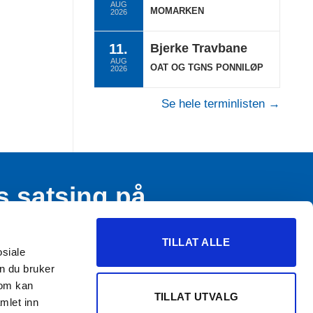
AUG
MOMARKEN
2026
11.
Bjerke Travbane
AUG
OAT OG TGNS PONNILØP
2026
Se hele terminlisten →
s satsing på
n og ungdom
TILLAT ALLE
osiale
n du bruker
som kan
TILLAT UTVALG
mlet inn