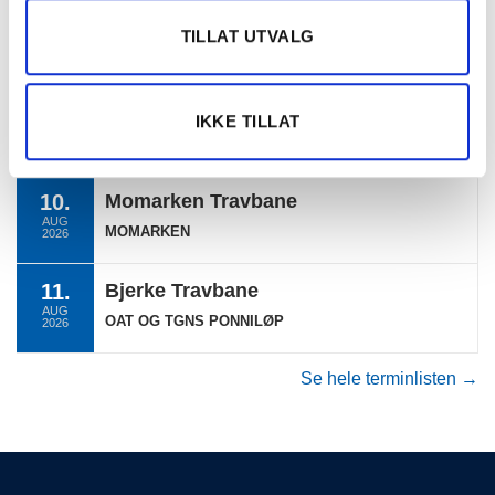
09.
Klosterskogen
TILLAT UTVALG
AUG
KLOSTERSKOGEN
2026
09.
Klosterskogen
IKKE TILLAT
AUG
KLOSTERSKOGEN (KAT. BCD 2,00)
2026
10.
Momarken Travbane
AUG
MOMARKEN
2026
11.
Bjerke Travbane
AUG
OAT OG TGNS PONNILØP
2026
Se hele terminlisten →