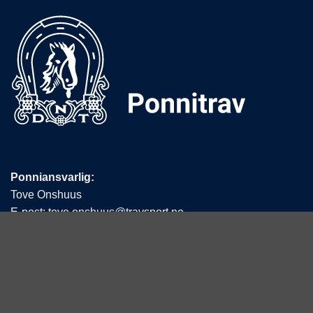
Ponniansvarlig:
Tove Onshuus
E-post:
tove.onshuus@travsport.no
Mobil:
992 36 979
Det Norske Travselskap
Hestesportens Hus