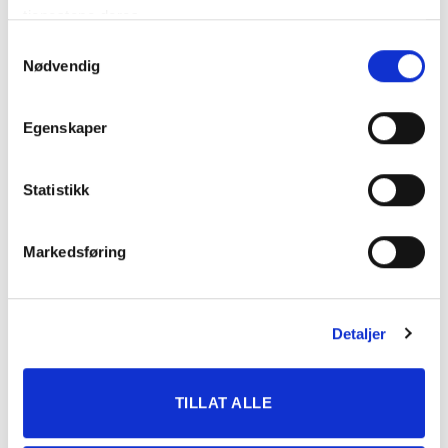
tjenestene deres.
KATEGORIER
Samtykkevalg
Nødvendig
DNT info
Egenskaper
Nyheter
Ukategorisert
Statistikk
TERMINLISTE
Markedsføring
08.
Bergen Travpark
AUG
Detaljer
BERGEN
2026
08.
Bergen Travpark
TILLAT ALLE
AUG
EKSTRALØP BERGEN
2026