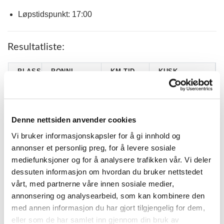
Løpstidspunkt: 17:00
Resultatliste:
PLASS
PONNI
KM.TID.
KUSK
HERMINE
SJØVIKENS
1
3.16,6 G
JOHANNA
LADY KARMA
TEPSTAD HOLM
Denne nettsiden anvender cookies
EVA SKAGSETH
2
VICTORIA T.
2.49,4 G
BRINGE
Vi bruker informasjonskapsler for å gi innhold og
SKOGHEIMS
KEVIN NYRUD
annonser et personlig preg, for å levere sosiale
3
2.53,7 G
REDFIRE
HAGEN
mediefunksjoner og for å analysere trafikken vår. Vi deler
FORSTMANN
LIV SKAGSETH
dessuten informasjon om hvordan du bruker nettstedet
4
2.53,2
LILJA
ANGELL-HANSEN
vårt, med partnerne våre innen sosiale medier,
BEBI FRA
VERONICA
annonsering og analysearbeid, som kan kombinere den
-
dp
HAUGE
STEINE OSMO
med annen informasjon du har gjort tilgjengelig for dem,
eller som de har samlet inn gjennom din bruk av