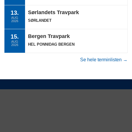
13.
Sørlandets Travpark
AUG
SØRLANDET
2026
15.
Bergen Travpark
AUG
HEL PONNIDAG BERGEN
2026
Se hele terminlisten →