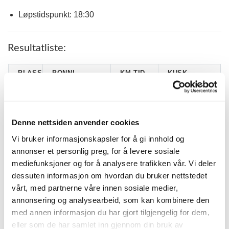
Løpstidspunkt: 18:30
Resultatliste:
PLASS
PONNI
KM.TID.
KUSK
KORNELIA
OCTAVIA NOSTO
ISELIN
1
2.01,0
(S)
FJELDAVLI
FURRE
Denne nettsiden anvender cookies
LIV SKAGSETH
FORSTMANN
Vi bruker informasjonskapsler for å gi innhold og
2
2.54,9
ANGELL-
LILJA
HANSEN
annonser et personlig preg, for å levere sosiale
mediefunksjoner og for å analysere trafikken vår. Vi deler
EVA
3
VICTORIA T.
2.55,2 G
SKAGSETH
dessuten informasjon om hvordan du bruker nettstedet
BRINGE
vårt, med partnerne våre innen sosiale medier,
KUMLABY
MARTE BORGE
annonsering og analysearbeid, som kan kombinere den
4
2.42,6 G
OCTAVIA (S)
SKJERVHEIM
med annen informasjon du har gjort tilgjengelig for dem,
KÅRE MAGNUS
eller som de har samlet inn gjennom din bruk av
5
JAKOP FRA ØYA
3.17,4 G