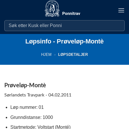
Skip
to
content
Løpsinfo - Prøveløp-Montè
HJEM
»
LØPSDETALJER
Prøveløp-Montè
Sørlandets Travpark - 04.02.2011
Løp nummer: 01
Grunndistanse: 1000
Startmetode: Voltstart (Monté)