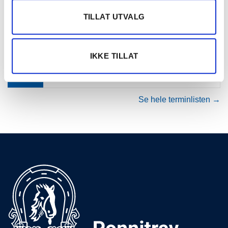
TILLAT UTVALG
10.
Momarken Travbane
AUG
MOMARKEN
2026
IKKE TILLAT
11.
Bjerke Travbane
AUG
OAT OG TGNS PONNILØP
2026
Se hele terminlisten →