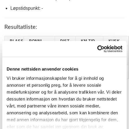
Løpstidspunkt: -
Resultatliste:
PLASS
PONNI
DIST
KM.TID.
KUSK
Tiril
1
CARESSA
1000
2.30,0
Simonstad
Sitje
Denne nettsiden anvender cookies
SVALA FRÅ
Signy Elise
2
1000
2.45,2
VIKINGFJOR*
Løvdal
Vi bruker informasjonskapsler for å gi innhold og
annonser et personlig preg, for å levere sosiale
mediefunksjoner og for å analysere trafikken vår. Vi deler
KATEGORIER
dessuten informasjon om hvordan du bruker nettstedet
vårt, med partnerne våre innen sosiale medier,
annonsering og analysearbeid, som kan kombinere den
DNT info
med annen informasjon du har gjort tilgjengelig for dem,
Nyheter
eller som de har samlet inn gjennom din bruk av