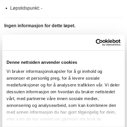
Løpstidspunkt: -
Ingen informasjon for dette løpet.
KATEGORIER
Denne nettsiden anvender cookies
DNT info
Vi bruker informasjonskapsler for å gi innhold og
annonser et personlig preg, for å levere sosiale
Nyheter
mediefunksjoner og for å analysere trafikken vår. Vi deler
Ukategorisert
dessuten informasjon om hvordan du bruker nettstedet
vårt, med partnerne våre innen sosiale medier,
TERMINLISTE
annonsering og analysearbeid, som kan kombinere den
med annen informasjon du har gjort tilgjengelig for dem,
eller som de har samlet inn gjennom din bruk av
09.
Klosterskogen
tjenestene deres.