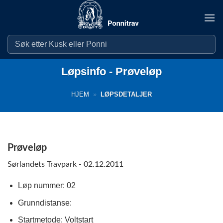
Skip
to
content
Løpsinfo - Prøveløp
HJEM
»
LØPSDETALJER
Prøveløp
Sørlandets Travpark - 02.12.2011
Løp nummer: 02
Grunndistanse:
Startmetode: Voltstart