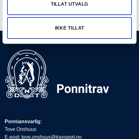
TILLAT UTVALG
Se hele terminlisten →
IKKE TILLAT
Ponniansvarlig:
Tove Onshuus
E-post:
tove.onshuus@travsport.no