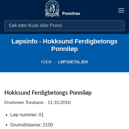
Skip
to
content
Løpsinfo - Hokksund Ferdigbetongs
Ponniløp
HJEM
»
LØPSDETALJER
Hokksund Ferdigbetongs Ponniløp
Drammen Travbane - 11.10.2010
Løp nummer: 01
Grunndistanse: 2100