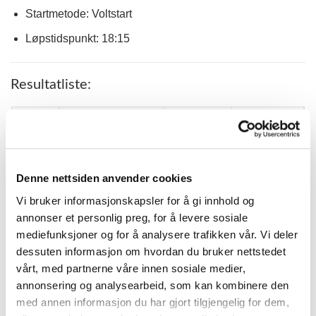
Startmetode: Voltstart
Løpstidspunkt: 18:15
Resultatliste:
PLASS
PONNI
KM.TID.
KUSK
Helena
1
PAN*
2.10,5 G
Meland
Randi Elise
Denne nettsiden anvender cookies
2
SAIMON AF STEN
2.27,6
Tveter
Vi bruker informasjonskapsler for å gi innhold og
Therese
annonser et personlig preg, for å levere sosiale
3
CORNELIA (S)
2.35,0
Camilla
Larsen
mediefunksjoner og for å analysere trafikken vår. Vi deler
dessuten informasjon om hvordan du bruker nettstedet
FØRELANDS
Kristoffer
4
2.28,4 G
vårt, med partnerne våre innen sosiale medier,
RUDOLF
Stordal
annonsering og analysearbeid, som kan kombinere den
ØSTERENGENS
Andrea
5
2.18,2 R
med annen informasjon du har gjort tilgjengelig for dem,
FRAZER(S)
Sletsjø