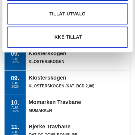
08.
Bergen Travpark
AUG
BERGEN
TILLAT UTVALG
2026
08.
Bergen Travpark
AUG
IKKE TILLAT
EKSTRALØP BERGEN
2026
09.
Klosterskogen
AUG
KLOSTERSKOGEN
2026
09.
Klosterskogen
AUG
KLOSTERSKOGEN (KAT. BCD 2,00)
2026
10.
Momarken Travbane
AUG
MOMARKEN
2026
11.
Bjerke Travbane
AUG
OAT OG TGNS PONNILØP