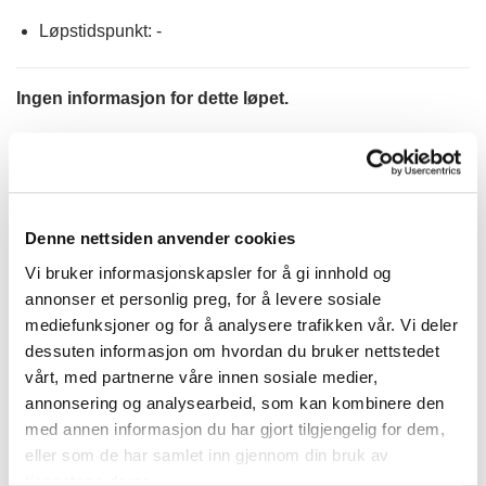
Løpstidspunkt: -
Ingen informasjon for dette løpet.
KATEGORIER
Denne nettsiden anvender cookies
DNT info
Vi bruker informasjonskapsler for å gi innhold og
annonser et personlig preg, for å levere sosiale
Nyheter
mediefunksjoner og for å analysere trafikken vår. Vi deler
Ukategorisert
dessuten informasjon om hvordan du bruker nettstedet
vårt, med partnerne våre innen sosiale medier,
TERMINLISTE
annonsering og analysearbeid, som kan kombinere den
med annen informasjon du har gjort tilgjengelig for dem,
eller som de har samlet inn gjennom din bruk av
08.
Bergen Travpark
tjenestene deres.