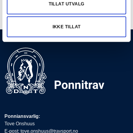
TILLAT UTVALG
Se hele terminlisten →
IKKE TILLAT
Ponniansvarlig:
Tove Onshuus
E-post:
tove.onshuus@travsport.no