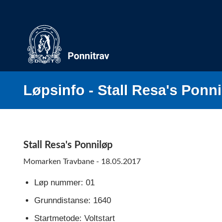
Skip
to
content
Løpsinfo - Stall Resa's Ponn
Stall Resa's Ponniløp
Momarken Travbane - 18.05.2017
Løp nummer: 01
Grunndistanse: 1640
Startmetode: Voltstart