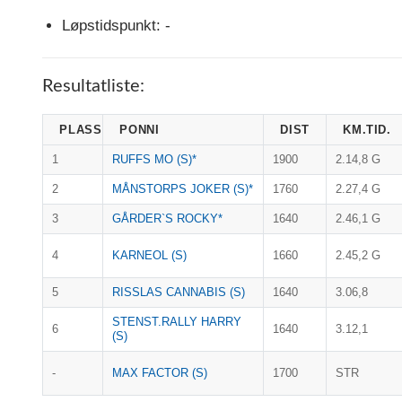
Løpstidspunkt: -
Resultatliste:
PLASS
PONNI
DIST
KM.TID.
1
RUFFS MO (S)*
1900
2.14,8 G
2
MÅNSTORPS JOKER (S)*
1760
2.27,4 G
3
GÅRDER`S ROCKY*
1640
2.46,1 G
4
KARNEOL (S)
1660
2.45,2 G
5
RISSLAS CANNABIS (S)
1640
3.06,8
STENST.RALLY HARRY
6
1640
3.12,1
(S)
-
MAX FACTOR (S)
1700
STR