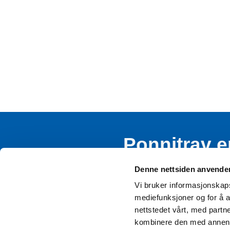
Ponnitrav e
rekruttere
Denne nettsiden anvende
Vi bruker informasjonskapsl
mediefunksjoner og for å a
nettstedet vårt, med part
kombinere den med annen in