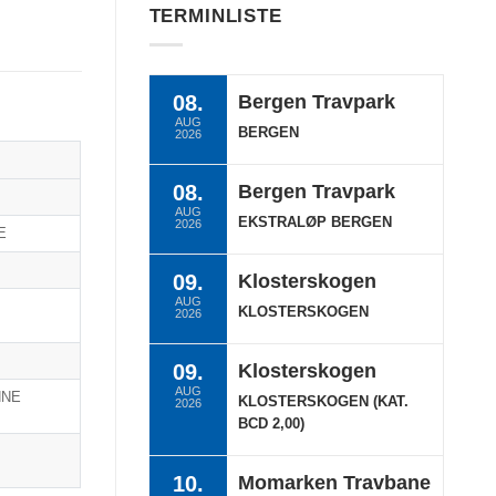
TERMINLISTE
08.
Bergen Travpark
AUG
BERGEN
2026
08.
Bergen Travpark
AUG
EKSTRALØP BERGEN
2026
E
09.
Klosterskogen
AUG
KLOSTERSKOGEN
2026
09.
Klosterskogen
AUG
NNE
KLOSTERSKOGEN (KAT.
2026
BCD 2,00)
10.
Momarken Travbane