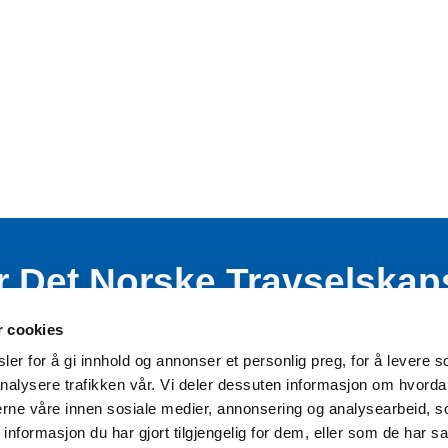
r Det Norske Travselskap
nde virksomhet blant bar
r cookies
er for å gi innhold og annonser et personlig preg, for å levere s
nalysere trafikken vår. Vi deler dessuten informasjon om hvorda
nerne våre innen sosiale medier, annonsering og analysearbeid, 
formasjon du har gjort tilgjengelig for dem, eller som de har sa