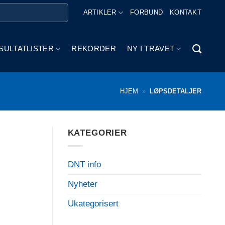
ARTIKLER
FORBUND
KONTAKT
SULTATLISTER
REKORDER
NY I TRAVET
HJEM
»
LØPSDETALJER
KATEGORIER
DNT info
Nyheter
Ukategorisert