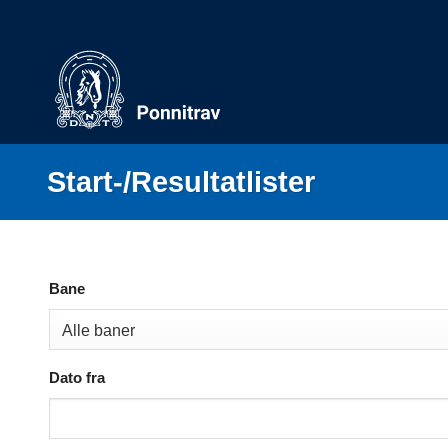
Skip
to
content
Start-/Resultatlister
Bane
Dato fra