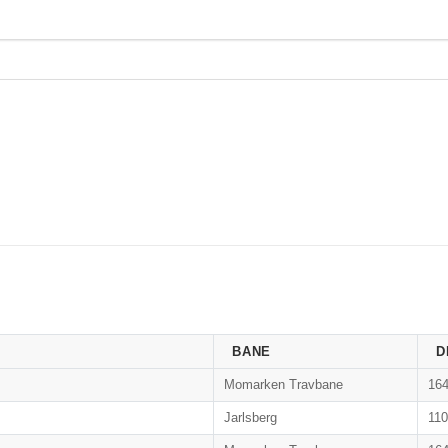
BANE
D
Momarken Travbane
16
Jarlsberg
11