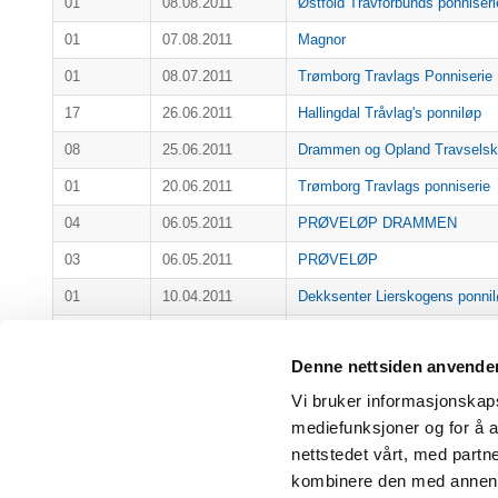
01
08.08.2011
Østfold Travforbunds ponniseri
01
07.08.2011
Magnor
01
08.07.2011
Trømborg Travlags Ponniserie
17
26.06.2011
Hallingdal Tråvlag's ponniløp
08
25.06.2011
Drammen og Opland Travselska
01
20.06.2011
Trømborg Travlags ponniserie
04
06.05.2011
PRØVELØP DRAMMEN
03
06.05.2011
PRØVELØP
01
10.04.2011
Dekksenter Lierskogens ponni
01
21.02.2011
Stall Bergs ponniløp
Denne nettsiden anvende
01
07.02.2011
Momarken
Vi bruker informasjonskapsl
Viser 1 til 13 av 13 linjer
mediefunksjoner og for å a
nettstedet vårt, med part
kombinere den med annen in