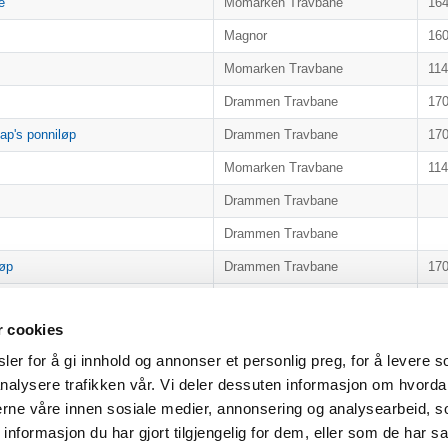
e
Momarken Travbane
16
Magnor
16
Momarken Travbane
11
Drammen Travbane
17
p's ponniløp
Drammen Travbane
17
Momarken Travbane
11
Drammen Travbane
Drammen Travbane
løp
Drammen Travbane
17
Drammen Travbane
17
r cookies
Momarken Travbane
16
er for å gi innhold og annonser et personlig preg, for å levere s
Forrige
1
nalysere trafikken vår. Vi deler dessuten informasjon om hvorda
nerne våre innen sosiale medier, annonsering og analysearbeid, 
formasjon du har gjort tilgjengelig for dem, eller som de har sa