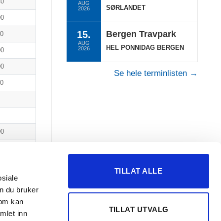
40
AUG
SØRLANDET
2026
00
15.
Bergen Travpark
40
AUG
HEL PONNIDAG BERGEN
2026
00
00
Se hele terminlisten →
40
00
00
40
TILLAT ALLE
osiale
Neste
n du bruker
som kan
TILLAT UTVALG
mlet inn