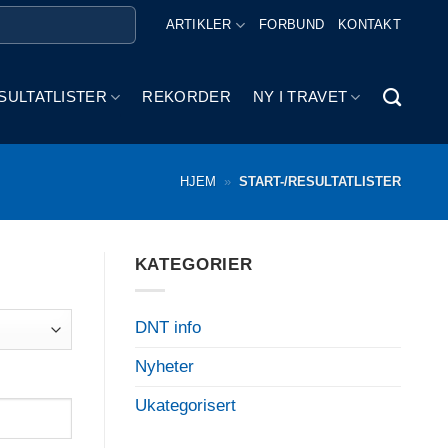
ARTIKLER
FORBUND
KONTAKT
SULTATLISTER
REKORDER
NY I TRAVET
HJEM
»
START-/RESULTATLISTER
KATEGORIER
DNT info
Nyheter
Ukategorisert