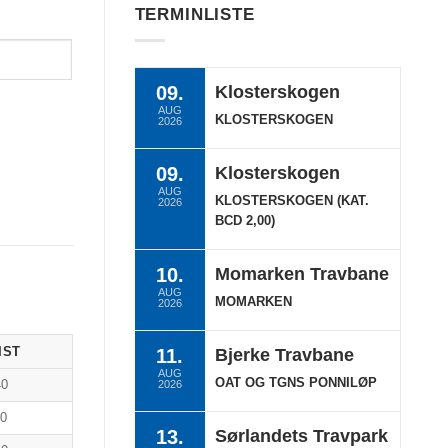
TERMINLISTE
09.
Klosterskogen
AUG
KLOSTERSKOGEN
2026
09.
Klosterskogen
AUG
KLOSTERSKOGEN (KAT.
2026
BCD 2,00)
10.
Momarken Travbane
AUG
MOMARKEN
2026
IST
11.
Bjerke Travbane
AUG
OAT OG TGNS PONNILØP
40
2026
00
13.
Sørlandets Travpark