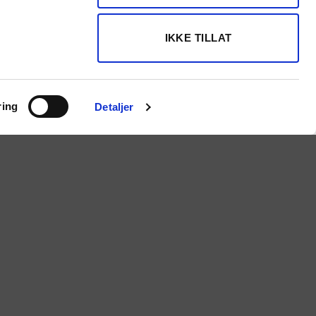
0
0
IKKE TILLAT
0
0
0
ring
Detaljer
0
Neste
s satsing på
n og ungdom