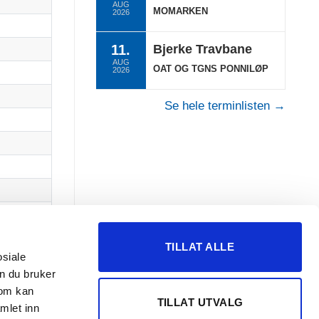
0
AUG
MOMARKEN
2026
0
11.
Bjerke Travbane
0
AUG
OAT OG TGNS PONNILØP
2026
0
0
Se hele terminlisten →
0
0
0
0
0
0
TILLAT ALLE
osiale
0
n du bruker
0
som kan
TILLAT UTVALG
0
mlet inn