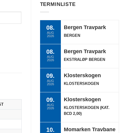
TERMINLISTE
08.
Bergen Travpark
AUG
BERGEN
2026
08.
Bergen Travpark
AUG
EKSTRALØP BERGEN
2026
09.
Klosterskogen
AUG
KLOSTERSKOGEN
2026
09.
Klosterskogen
ST
AUG
KLOSTERSKOGEN (KAT.
2026
BCD 2,00)
0
0
10.
Momarken Travbane