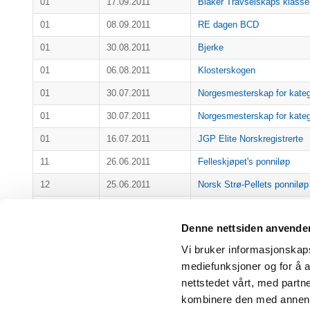
01
17.09.2011
Blaker Travselskaps klasse
01
08.09.2011
RE dagen BCD
01
30.08.2011
Bjerke
01
06.08.2011
Klosterskogen
01
30.07.2011
Norgesmesterskap for kate
01
30.07.2011
Norgesmesterskap for kateg
01
16.07.2011
JGP Elite Norskregistrerte
11
26.06.2011
Felleskjøpet's ponniløp
12
25.06.2011
Norsk Strø-Pellets ponniløp
01
09.06.2011
Jarlsberg
Denne nettsiden anvende
01
09.06.2011
Klosterskogen
Vi bruker informasjonskapsl
01
20.05.2011
Jarlsberg
mediefunksjoner og for å a
01
13.05.2011
Bjerkebanens Ponniløp
nettstedet vårt, med part
01
14.04.2011
Jarlsberg
kombinere den med annen in