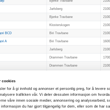
løp
Bjerke Travbane
210
Jarlsberg
210
Bjerke Travbane
210
Klosterskogen
210
gori BCD
Biri Travbane
210
ori A
Biri Travbane
160
Jarlsberg
210
Drammen Travbane
170
Drammen Travbane
210
Jarlsberg
210
r cookies
Klosterskogen
170
er for å gi innhold og annonser et personlig preg, for å levere s
Jarlsberg
210
nalysere trafikken vår. Vi deler dessuten informasjon om hvorda
Bjerke Travbane
210
nerne våre innen sosiale medier, annonsering og analysearbeid, 
Jarlsberg
210
formasjon du har gjort tilgjengelig for dem, eller som de har sa