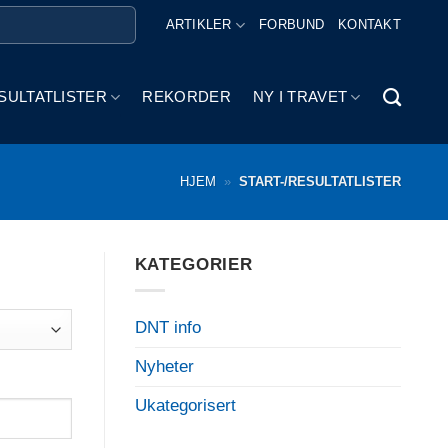
ARTIKLER
FORBUND
KONTAKT
SULTATLISTER
REKORDER
NY I TRAVET
HJEM
»
START-/RESULTATLISTER
KATEGORIER
DNT info
Nyheter
Ukategorisert