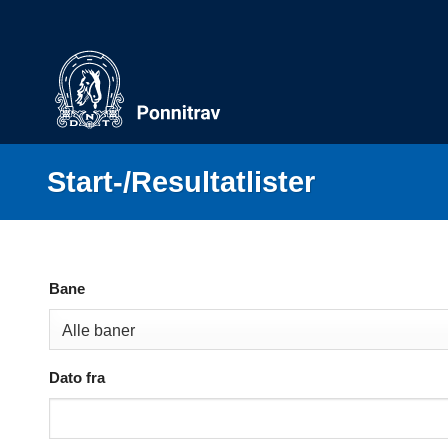
Skip
to
content
Start-/Resultatlister
Bane
Dato fra