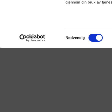
gjennom din bruk av tjene
01
19.03.2011
Stokke og omegn Travforen
01
19.03.2011
Setesdal Tråvlags ponniløp
01
08.03.2011
Kloster
01
24.02.2011
Jarlsberg
Samtykkevalg
01
12.02.2011
Kloster
Nødvendig
01
27.01.2011
Kloster
Viser 1 til 22 av 22 linjer
Ponnitrav e
rekruttere