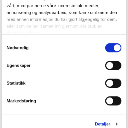
vårt, med partnerne våre innen sosiale medier,
Momarken
01
06.11.2006
PONNILØP
1640
Travbane
annonsering og analysearbeid, som kan kombinere den
med annen informasjon du har gjort tilgjengelig for dem,
Momarken
01
30.10.2006
MONTELØP
1400
eller som de har samlet inn gjennom din bruk av
Travbane
tjenestene deres.
01
04.09.2006
PONNILØP
Kala
1000
Samtykkevalg
Viser 1 til 5 av 5 linjer
Nødvendig
Forrige
1
Neste
Egenskaper
Statistikk
KATEGORIER
Markedsføring
DNT info
Nyheter
Detaljer
Ukategorisert