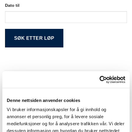
Dato til
Alternative:
Søkeresultat
Denne nettsiden anvender cookies
NR.
DATO
LØP
BANE
DIST
Vi bruker informasjonskapsler for å gi innhold og
Momarken
01
29.12.2006
PONNILØP
2140
Travbane
annonser et personlig preg, for å levere sosiale
mediefunksjoner og for å analysere trafikken vår. Vi deler
Momarken
01
13.11.2006
Ukjent
1640
Travbane
dessuten informasjon om hvordan du bruker nettstedet