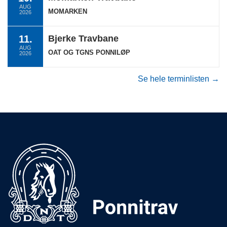
AUG
MOMARKEN
2026
11.
Bjerke Travbane
AUG
OAT OG TGNS PONNILØP
2026
Se hele terminlisten →