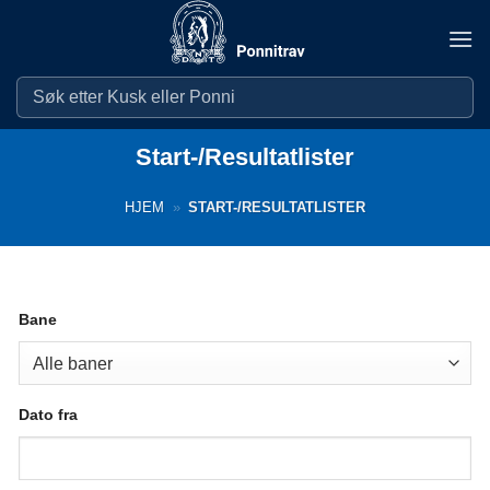
Skip
to
content
Start-/Resultatlister
HJEM
»
START-/RESULTATLISTER
Bane
Dato fra