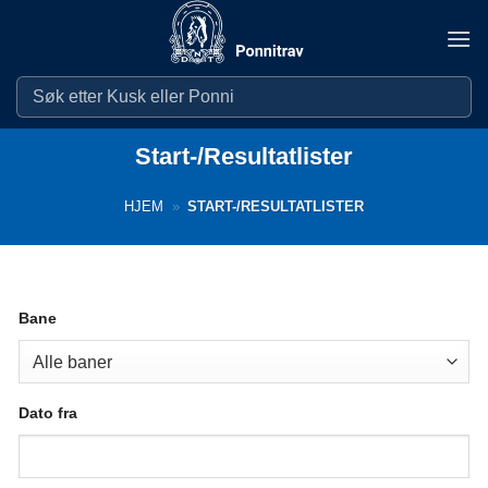
Skip
to
content
Start-/Resultatlister
HJEM
»
START-/RESULTATLISTER
Bane
Dato fra