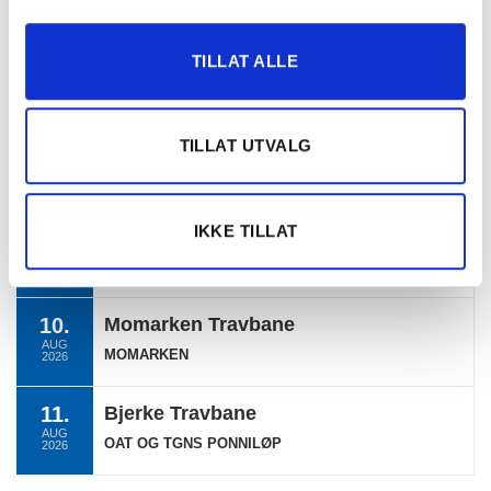
2026
08.
Bergen Travpark
TILLAT ALLE
AUG
EKSTRALØP BERGEN
2026
09.
Klosterskogen
TILLAT UTVALG
AUG
KLOSTERSKOGEN
2026
IKKE TILLAT
09.
Klosterskogen
AUG
KLOSTERSKOGEN (KAT. BCD 2,00)
2026
10.
Momarken Travbane
AUG
MOMARKEN
2026
11.
Bjerke Travbane
AUG
OAT OG TGNS PONNILØP
2026