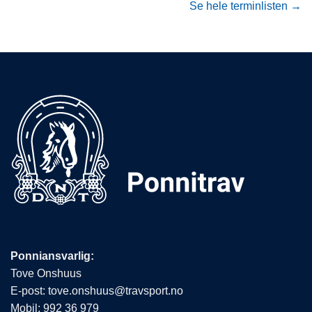
Se hele terminlisten →
Ponniansvarlig:
Tove Onshuus
E-post:
tove.onshuus@travsport.no
Mobil:
992 36 979