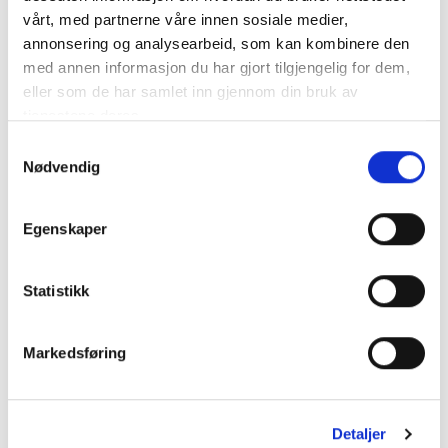
Viser 1 til 2 av 2 linjer
vårt, med partnerne våre innen sosiale medier,
annonsering og analysearbeid, som kan kombinere den
Forrige
1
Neste
med annen informasjon du har gjort tilgjengelig for dem,
eller som de har samlet inn gjennom din bruk av
tjenestene deres.
Samtykkevalg
KATEGORIER
Nødvendig
DNT info
Egenskaper
Nyheter
Ukategorisert
Statistikk
TERMINLISTE
Markedsføring
08.
Bergen Travpark
Detaljer
AUG
BERGEN