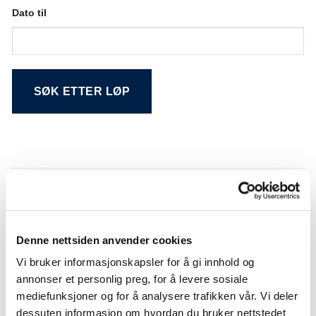
Dato til
Alternative:
Søkeresultat
Denne nettsiden anvender cookies
NR.
DATO
LØP
BANE
DIST
Vi bruker informasjonskapsler for å gi innhold og
Drammen
01
12.03.1999
PONNILØP
900
Travbane
annonser et personlig preg, for å levere sosiale
mediefunksjoner og for å analysere trafikken vår. Vi deler
01
05.02.1999
Ukjent
Klosterskogen
1000
dessuten informasjon om hvordan du bruker nettstedet