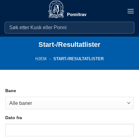
Skip
to
content
Start-/Resultatlister
HJEM
»
START-/RESULTATLISTER
Bane
Dato fra