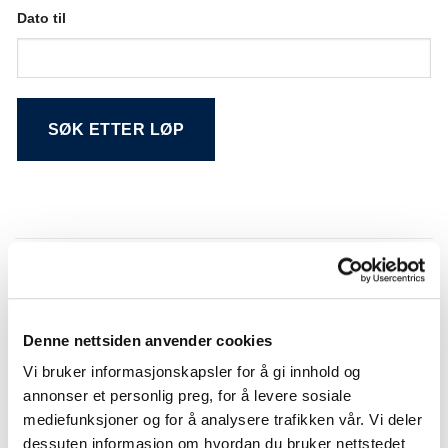
Dato til
Alternative:
Søkeresultat
Denne nettsiden anvender cookies
NR.
DATO
LØP
BANE
Vi bruker informasjonskapsler for å gi innhold og
Vestfold Travforbunds
01
20.12.2014
Jarlsberg
Juleløp
annonser et personlig preg, for å levere sosiale
mediefunksjoner og for å analysere trafikken vår. Vi deler
01
04.12.2014
Jalsberg
Jarlsberg
dessuten informasjon om hvordan du bruker nettstedet