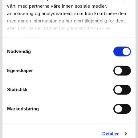
01
30.11.2014
Kloster
Klosterskogen
vårt, med partnerne våre innen sosiale medier,
annonsering og analysearbeid, som kan kombinere den
Buskerud Travforbunds
Drammen
01
15.11.2014
ponniløp
Travbane
med annen informasjon du har gjort tilgjengelig for dem,
eller som de har samlet inn gjennom din bruk av
Th. Marthinsens
01
14.11.2014
Jarlsberg
ponniløp
tjenestene deres.
Lions Stokke's
Samtykkevalg
01
06.11.2014
Jarlsberg
Ponniløp
Nødvendig
Sørlandets
01
31.10.2014
Sørlandets Travpark
Travpark
Egenskaper
Trømborg Travlag og
Momarken
01
17.10.2014
Askim Travselskap's
Travbane
ponniserie
Statistikk
Vestfold Travforbunds
01
03.10.2014
Jarlsberg
ponniløp
Markedsføring
Buskerud Travforbunds
Drammen
01
16.08.2014
ponniløp
Travbane
01
13.08.2014
Klosterskogen
Klosterskogen
Detaljer
Porsgrunn og Omegn
08
02.08.2014
Klosterskogen