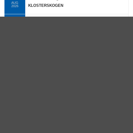
AUG
KLOSTERSKOGEN
2026
09.
Klosterskogen
AUG
KLOSTERSKOGEN (KAT. BCD 2,00)
2026
10.
Momarken Travbane
AUG
MOMARKEN
2026
11.
Bjerke Travbane
AUG
OAT OG TGNS PONNILØP
2026
Se hele terminlisten →