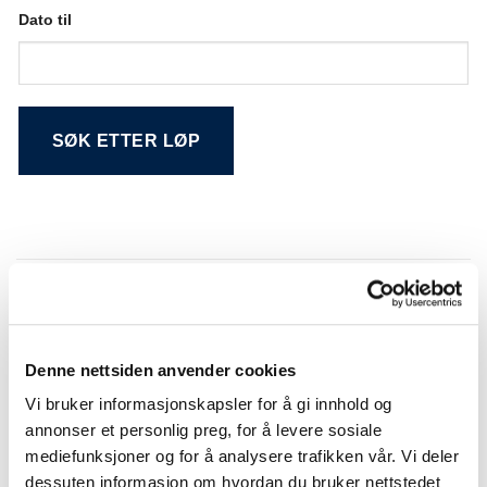
Dato til
Alternative:
Søkeresultat
Denne nettsiden anvender cookies
NR.
DATO
LØP
BANE
Vi bruker informasjonskapsler for å gi innhold og
Jarlsberg stayerløp
01
14.11.2013
Jarlsberg
(Brizy Cup)
annonser et personlig preg, for å levere sosiale
mediefunksjoner og for å analysere trafikken vår. Vi deler
Eiken og omegn
Sørlandets
01
25.10.2013
Travklubbs ponniløp
Travpark
dessuten informasjon om hvordan du bruker nettstedet