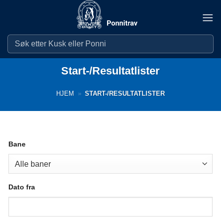
Skip
to
content
Start-/Resultatlister
HJEM
»
START-/RESULTATLISTER
Bane
Dato fra