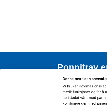
Ponnitrav e
rekruttere
Denne nettsiden anvende
Vi bruker informasjonskapsl
mediefunksjoner og for å a
nettstedet vårt, med part
kombinere den med annen in