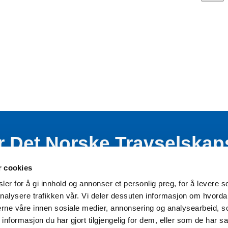
r Det Norske Travselskap
nde virksomhet blant bar
r cookies
er for å gi innhold og annonser et personlig preg, for å levere s
nalysere trafikken vår. Vi deler dessuten informasjon om hvorda
nerne våre innen sosiale medier, annonsering og analysearbeid, 
formasjon du har gjort tilgjengelig for dem, eller som de har sa