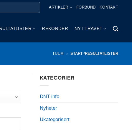
ARTIKLER
FORBUND
KONTAKT
SULTATLISTER
REKORDER
NY I TRAVET
HJEM
»
START-/RESULTATLISTER
KATEGORIER
DNT info
Nyheter
Ukategorisert