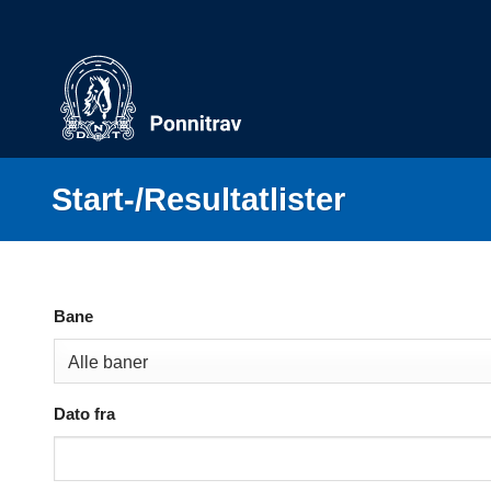
Skip
to
content
Start-/Resultatlister
Bane
Dato fra