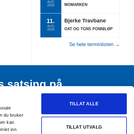
AUG
MOMARKEN
2026
11.
Bjerke Travbane
AUG
OAT OG TGNS PONNILØP
2026
Se hele terminlisten →
s satsing på
n og ungdom
TILLAT ALLE
osiale
n du bruker
som kan
TILLAT UTVALG
mlet inn