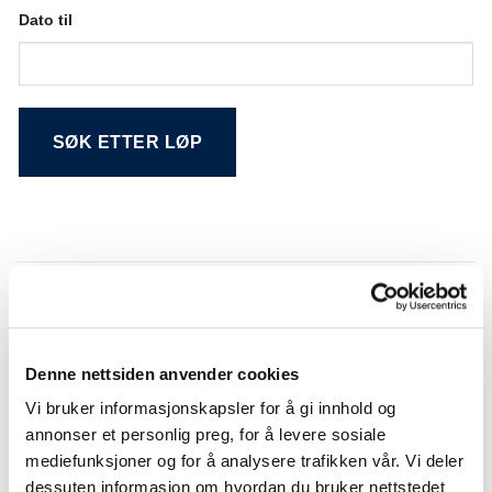
Dato til
Alternative:
Søkeresultat
Denne nettsiden anvender cookies
NR.
DATO
LØP
BANE
Vi bruker informasjonskapsler for å gi innhold og
Momarken
01
26.12.2022
Momarken (A)
Travbane
annonser et personlig preg, for å levere sosiale
mediefunksjoner og for å analysere trafikken vår. Vi deler
OAT og TGN
Bjerke
01
19.12.2022
PONNILØP
Travbane
dessuten informasjon om hvordan du bruker nettstedet