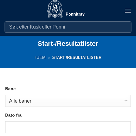
Skip
to
content
Start-/Resultatlister
HJEM
»
START-/RESULTATLISTER
Bane
Dato fra