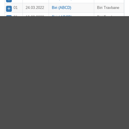
01
24.03.2022
Biri (ABCD)
Biri Travbane
01
10.03.2022
Biri ( ABCD)
Biri Travbane
TGN og OAT's
Bjerke
01
04.03.2022
ponniløp
Travbane
Vestfold Travforbunds
01
03.03.2022
Jarlsberg
ponniløp
Momarken
01
26.02.2022
Momarken
Travbane
Trøndelag
01
14.02.2022
Hesteierforenings
Leangen
ponniløp (A)
01
10.02.2022
BIri (ABCD)
Biri Travbane
01
27.01.2022
Biri (ABCD)
Biri Travbane
Momarken
01
22.01.2022
Momarken
Travbane
Bjerke
01
08.01.2022
Bjerke
Travbane