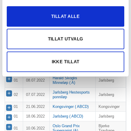
01
31.08.2022
Biri
Biri Travbane
01
11.08.2022
Jarlsberg ( BCD)
Jarlsberg
TILLAT ALLE
HIPREXS
01
05.08.2022
HEDERSLØP, sponset
Biri Travbane
av BI Service
TILLAT UTVALG
Månstorps Jokers
01
04.08.2022
Biri Travbane
Æresløp(A)
01
23.07.2022
Biri (ABCD)
Biri Travbane
IKKE TILLAT
NM for ponniekvipasjer
Sørlandets
01
22.07.2022
kat. A
Travpark
Harald Skoglis
01
08.07.2022
Jarlsberg
Minneløp ( A)
Jarlsberg Hestesports
02
07.07.2022
Jarlsberg
ponniløp
01
21.06.2022
Kongsvinger ( ABCD)
Kongsvinger
01
18.06.2022
Jarlsberg ( ABCD)
Jarlsberg
Oslo Grand Prix
Bjerke
01
10.06.2022
Supersprint (A)
Travbane