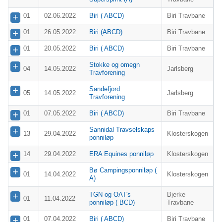
01
02.06.2022
Biri ( ABCD)
Biri Travbane
01
26.05.2022
Biri (ABCD)
Biri Travbane
01
20.05.2022
Biri ( ABCD)
Biri Travbane
Stokke og omegn
04
14.05.2022
Jarlsberg
Travforening
Sandefjord
05
14.05.2022
Jarlsberg
Travforening
01
07.05.2022
Biri ( ABCD)
Biri Travbane
Sannidal Travselskaps
13
29.04.2022
Klosterskogen
ponniløp
14
29.04.2022
ERA Equines ponniløp
Klosterskogen
Bø Campingsponniløp (
01
14.04.2022
Klosterskogen
A)
TGN og OAT's
Bjerke
01
11.04.2022
ponniløp ( BCD)
Travbane
01
07.04.2022
Biri ( ABCD)
Biri Travbane