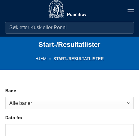
Skip
to
content
Start-/Resultatlister
HJEM
»
START-/RESULTATLISTER
Bane
Dato fra