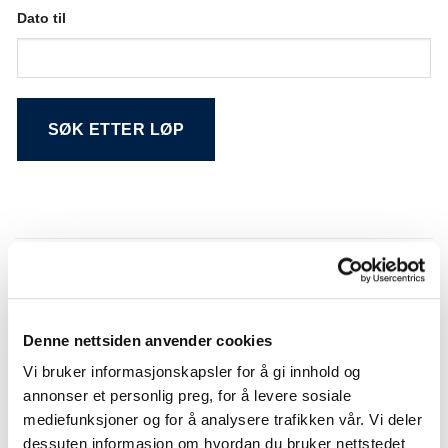
Dato til
Alternative:
Søkeresultat
Denne nettsiden anvender cookies
NR.
DATO
LØP
BANE
Vi bruker informasjonskapsler for å gi innhold og
Bergen
01
29.12.2025
Bergen
Travpark
annonser et personlig preg, for å levere sosiale
mediefunksjoner og for å analysere trafikken vår. Vi deler
Bergen
02
29.11.2025
UNGDOMSLØPET
Travpark
dessuten informasjon om hvordan du bruker nettstedet