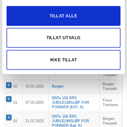
TRÅVLAG s PONNILØP
Travpark
Bergen
01
08.06.2025
Bergen
Travpark
TILLAT ALLE
Bergen Ponnifestival (kat
Bergen
01
30.05.2025
A.)
Travpark
TILLAT UTVALG
DNTS 150 ÅRS
Biri
01
09.05.2025
JUBILEUMSLØP FOR
Travbane
PONNIER (kat A.)
Bergen
01
30.04.2025
Bergen
IKKE TILLAT
Travpark
Bergen
01
11.04.2025
Egon Larsens Æresløp
Travpark
Bergen
02
15.03.2025
Bergen
Travpark
DNTs 150 ÅRS
Forus
01
07.03.2025
JUBILEUMSLØP FOR
Travbane
PONNIER (KAT. A)
DNTs 150 ÅRS
Bergen
01
21.02.2025
JUBILEUMSLØP FOR
Travpark
PONNIER (kat. A)