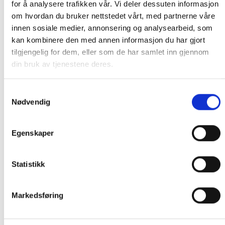
for å analysere trafikken vår. Vi deler dessuten informasjon
Mobile
om hvordan du bruker nettstedet vårt, med partnerne våre
Sørlandets
09
19.08.2022
Sørlandsparkens
Travpark
innen sosiale medier, annonsering og analysearbeid, som
ponniløp
kan kombinere den med annen informasjon du har gjort
Sørlandets
02
30.07.2022
Sørlandets travpark
tilgjengelig for dem, eller som de har samlet inn gjennom
Travpark
din bruk av tjenestene deres.
Viser 1 til 4 av 4 linjer
Samtykkevalg
Forrige
1
Neste
Nødvendig
Egenskaper
KATEGORIER
Statistikk
DNT info
Nyheter
Markedsføring
Ukategorisert