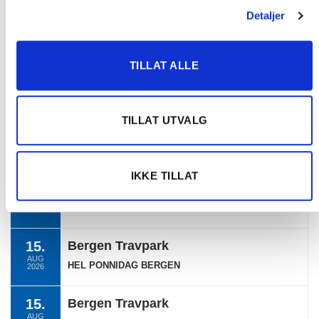
Detaljer
TERMINLISTE
TILLAT ALLE
10.
Momarken Travbane
AUG
MOMARKEN
2026
TILLAT UTVALG
11.
Bjerke Travbane
AUG
OAT OG TGNS PONNILØP
2026
IKKE TILLAT
13.
Sørlandets Travpark
AUG
SØRLANDET
2026
15.
Bergen Travpark
AUG
HEL PONNIDAG BERGEN
2026
15.
Bergen Travpark
AUG