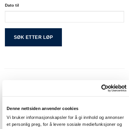
Dato til
Alternative:
Søkeresultat
NR.
DATO
LØP
BANE
Denne nettsiden anvender cookies
Sørlandets
01
04.12.2022
Sørlandet (ABCD)
Travpark
Vi bruker informasjonskapsler for å gi innhold og annonser
Sørlandets
et personlig preg, for å levere sosiale mediefunksjoner og
01
13.11.2022
Sørlandet (ABCD)
Travpark