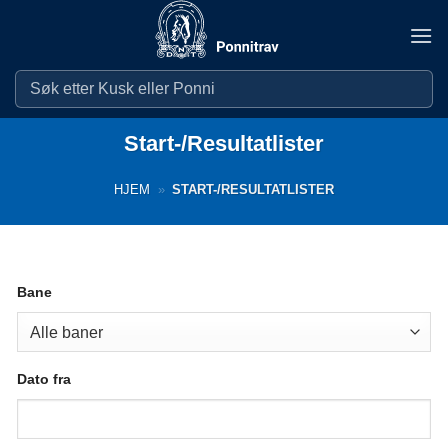
Skip
to
content
Start-/Resultatlister
HJEM
»
START-/RESULTATLISTER
Bane
Dato fra