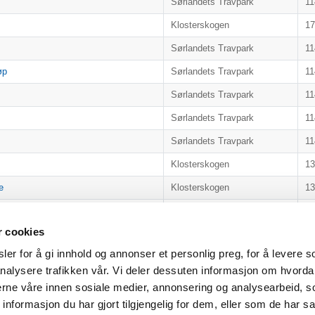
Sørlandets Travpark
11
Klosterskogen
1
Sørlandets Travpark
11
øp
Sørlandets Travpark
11
Sørlandets Travpark
11
Sørlandets Travpark
11
Sørlandets Travpark
11
Klosterskogen
1
e
Klosterskogen
1
Sørlandets Travpark
11
r cookies
NG'S PONNILØP
Forus Travbane
1
er for å gi innhold og annonser et personlig preg, for å levere s
Sørlandets Travpark
1
nalysere trafikken vår. Vi deler dessuten informasjon om hvorda
Jarlsberg
11
nerne våre innen sosiale medier, annonsering og analysearbeid, 
formasjon du har gjort tilgjengelig for dem, eller som de har sa
Forrige
1