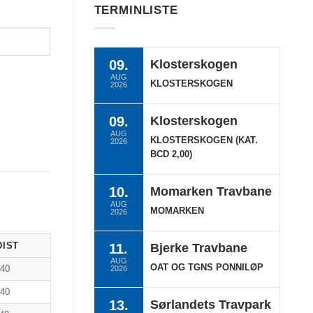
TERMINLISTE
09.
Klosterskogen
AUG
KLOSTERSKOGEN
2026
09.
Klosterskogen
AUG
KLOSTERSKOGEN (KAT.
2026
BCD 2,00)
10.
Momarken Travbane
AUG
MOMARKEN
2026
DIST
11.
Bjerke Travbane
AUG
OAT OG TGNS PONNILØP
640
2026
640
13.
Sørlandets Travpark