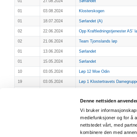
01
27.08.2024
Sørlandet
01
03.08.2024
Klosterskogen
01
18.07.2024
Sørlandet (A)
02
22.06.2024
Opp Kraftledningstjenester AS’ l
02
21.06.2024
Team Tjomslands løp
01
13.06.2024
Sørlandet
01
15.05.2024
Sørlandet
10
03.05.2024
Løp 12 Moe Odin
19
03.05.2024
Løp 1 Klostertravets Damegrupp
02
24.04.2024
Ekstraløp Sørlandet
Denne nettsiden anvende
02
12.04.2024
JÆREN OVERFLATEBEHANDLI
Vi bruker informasjonskapsl
01
07.03.2024
Sørlandet
mediefunksjoner og for å a
01
20.01.2024
Jarlsberg
nettstedet vårt, med part
kombinere den med annen in
Viser 1 til 15 av 15 linjer