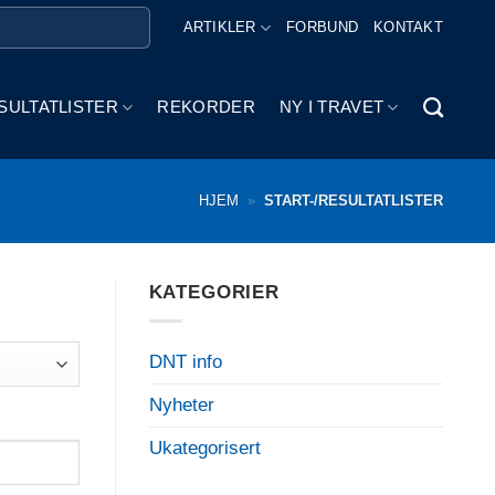
ARTIKLER
FORBUND
KONTAKT
SULTATLISTER
REKORDER
NY I TRAVET
HJEM
»
START-/RESULTATLISTER
KATEGORIER
DNT info
Nyheter
Ukategorisert