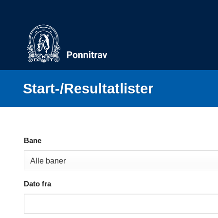
Skip
to
content
Start-/Resultatlister
Bane
Dato fra