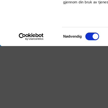
gjennom din bruk av tjene
Ponnitrav e
Samtykkevalg
Nødvendig
rekruttere