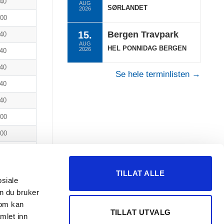
40
AUG
SØRLANDET
2026
700
15.
Bergen Travpark
40
AUG
HEL PONNIDAG BERGEN
2026
40
40
Se hele terminlisten →
40
40
300
300
00
000
TILLAT ALLE
osiale
000
n du bruker
00
som kan
TILLAT UTVALG
mlet inn
Neste