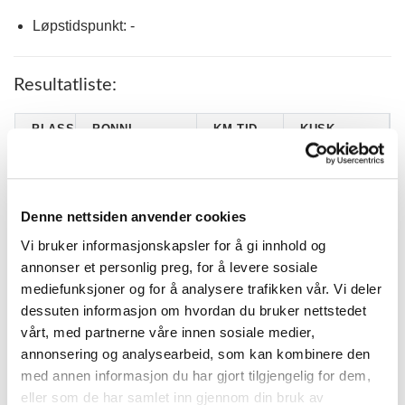
Løpstidspunkt: -
Resultatliste:
PLASS
PONNI
KM.TID.
KUSK
1
GORONJE
2.23,4
Per Vetle Kals
LINHAGENS
Tove Brevik
2
2.25,7
FRITZ(S)
Muhle
Denne nettsiden anvender cookies
3
LIMPAN (S)*
2.25,9 G
Ida Larsen
Vi bruker informasjonskapsler for å gi innhold og
SMEDENS
ELIN
annonser et personlig preg, for å levere sosiale
4
2.26,8 G
ATTACK (S)*
JAKOBSSON
mediefunksjoner og for å analysere trafikken vår. Vi deler
MÅNSTORPS
Simen
dessuten informasjon om hvordan du bruker nettstedet
5
2.27,1 G
GLITTRA*
Ballangrud
vårt, med partnerne våre innen sosiale medier,
6
KEMPE (S)*
2.28,0
Hanna Haug
annonsering og analysearbeid, som kan kombinere den
med annen informasjon du har gjort tilgjengelig for dem,
MÅNSTORPS
AMALIE
7
2.29,7
KRAFFT(S)*
TJOMSLAND
eller som de har samlet inn gjennom din bruk av