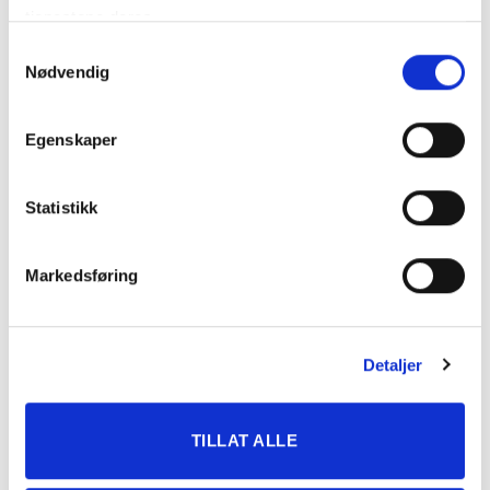
tjenestene deres.
MÅNSTORPS FAX
8
2.33,5 G
Edvard Øverlier
(S)
Samtykkevalg
Nødvendig
JULIE
9
LURINE MIRANDA
2.33,9 G
LANDHEIM
ENGEN
Egenskaper
EVA C.
MÅNSTORPS
10
2.34,5 G
BRANDT
EVITA (S)
ANDERSEN
Statistikk
NORA
11
TEDDY
2.41,2 G
HAGLUND
HOLM
Markedsføring
THOMAS
12
HERTUGEN*
2.41,4 G
ÅSHEIM
Detaljer
KATEGORIER
TILLAT ALLE
DNT info