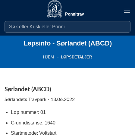
Skip
to
content
Løpsinfo - Sørlandet (ABCD)
HJEM
»
LØPSDETALJER
Sørlandet (ABCD)
Sørlandets Travpark - 13.06.2022
Løp nummer: 01
Grunndistanse: 1640
Startmetode: Voltstart