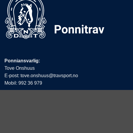
Ponniansvarlig:
Tove Onshuus
E-post:
tove.onshuus@travsport.no
Mobil:
992 36 979
Det Norske Travselskap
Hestesportens Hus
Postboks 194 Økern
0510 Oslo