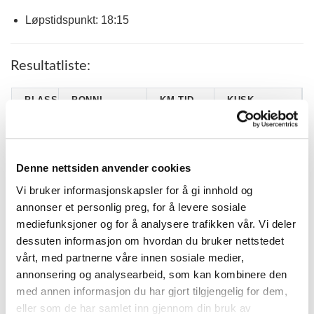
Løpstidspunkt: 18:15
Resultatliste:
PLASS
PONNI
KM.TID.
KUSK
TEJAS MORINO
CECILIA L. V.
1
2.16,5
(S) Død
ANDERSEN
ELIDA
2
FELIX III
2.03,8 G
Denne nettsiden anvender cookies
SUNDTJØNN
Vi bruker informasjonskapsler for å gi innhold og
MARIELL
SEBBETÅAS
-
DG
TOPLAND
annonser et personlig preg, for å levere sosiale
FRED
VEREIDE
mediefunksjoner og for å analysere trafikken vår. Vi deler
EDTLY SOFIE
dessuten informasjon om hvordan du bruker nettstedet
-
JUTON (S)
DG
MADSHAVEN
vårt, med partnerne våre innen sosiale medier,
annonsering og analysearbeid, som kan kombinere den
med annen informasjon du har gjort tilgjengelig for dem,
KATEGORIER
eller som de har samlet inn gjennom din bruk av