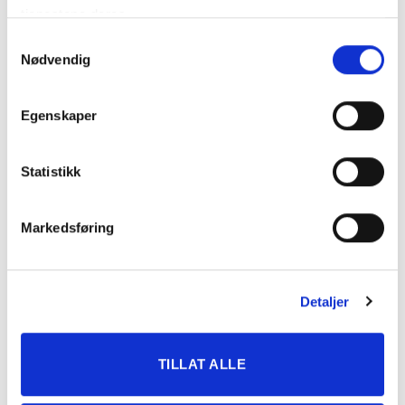
HOVELSRUD
tjenestene deres.
ALEXANDER
Samtykkevalg
7
ZORRO
4.15,1 G
SANDVE
Nødvendig
VICTORIAS
8
3.47,2
MIA MC KENNEY
VELVET
Egenskaper
ANN ELIN
-
STORMFAKS
STR
BJØRNSEN
HAUGANS
SILJE F.
Statistikk
-
STR
FILLIP
KRISTIANSEN
Markedsføring
KATEGORIER
Detaljer
DNT info
Nyheter
TILLAT ALLE
Ukategorisert