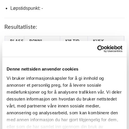
Løpstidspunkt: -
Resultatliste:
PLASS
PONNI
KM.TID.
KUSK
GÅRDER`S
CELINE
1
3.20,6
GLAMOUR*
HANDELAND
ELI ROSSELAND
2
SIVERT M.
2.49,6
Denne nettsiden anvender cookies
SALTE
Vi bruker informasjonskapsler for å gi innhold og
SJÅVOLL
MAIA ERSTAD
3
2.36,9 G
ANDVARI
BONDHUS
annonser et personlig preg, for å levere sosiale
mediefunksjoner og for å analysere trafikken vår. Vi deler
LYKKEBOS
4
3.30,0
OLA MÆLAND
MORNING STAR
dessuten informasjon om hvordan du bruker nettstedet
vårt, med partnerne våre innen sosiale medier,
ODA
5
NEKITA
3.15,8 G
GUDMESTAD
annonsering og analysearbeid, som kan kombinere den
med annen informasjon du har gjort tilgjengelig for dem,
ISABELL
6
TITIOL
3.13,6 G
AARESKJOLD
eller som de har samlet inn gjennom din bruk av