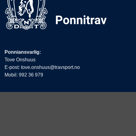
Ponniansvarlig:
Tove Onshuus
E-post:
tove.onshuus@travsport.no
Mobil:
992 36 979
Det Norske Travselskap
Hestesportens Hus
Postboks 194 Økern
0510 Oslo