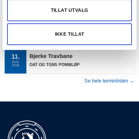
09.
Klosterskogen
TILLAT UTVALG
AUG
KLOSTERSKOGEN (KAT. BCD 2,00)
2026
10.
Momarken Travbane
IKKE TILLAT
AUG
MOMARKEN
2026
11.
Bjerke Travbane
AUG
OAT OG TGNS PONNILØP
2026
Se hele terminlisten →