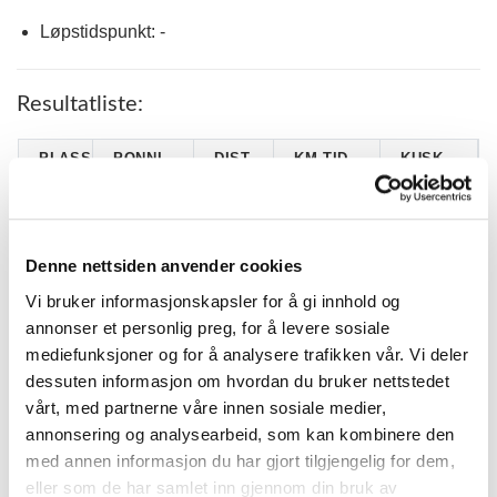
Løpstidspunkt: -
Resultatliste:
PLASS
PONNI
DIST
KM.TID.
KUSK
SANNE
ÄNGMAN
1
1600
1.55,3 G
SCHEIE
(S)
ERGA
Denne nettsiden anvender cookies
SUSANNE
2
FOSSIL
1600
1.56,6 G
VOLD
Vi bruker informasjonskapsler for å gi innhold og
LIVE
annonser et personlig preg, for å levere sosiale
JIDDE
3
1600
1.56,7 G
SELVIK
JAPP (S)
mediefunksjoner og for å analysere trafikken vår. Vi deler
ERGA
dessuten informasjon om hvordan du bruker nettstedet
vårt, med partnerne våre innen sosiale medier,
annonsering og analysearbeid, som kan kombinere den
KATEGORIER
med annen informasjon du har gjort tilgjengelig for dem,
eller som de har samlet inn gjennom din bruk av