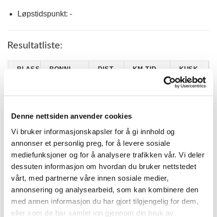
Løpstidspunkt: -
Resultatliste:
PLASS
PONNI
DIST
KM.TID.
KUSK
Karoline
1
FIDO
1920
2.12,4
Lund
Solberg
Denne nettsiden anvender cookies
PALADIUM
Therese
2
1840
2.19,0
(S)
Ringkilen
Vi bruker informasjonskapsler for å gi innhold og
BJØRKSTA
Christina
annonser et personlig preg, for å levere sosiale
3
1780
2.24,2
TROLLTØS
Kjenner
mediefunksjoner og for å analysere trafikken vår. Vi deler
GUNNAR
dessuten informasjon om hvordan du bruker nettstedet
4
1660
2.36,7
Privat
GROSS
vårt, med partnerne våre innen sosiale medier,
DACKE'S
Kristine
annonsering og analysearbeid, som kan kombinere den
5
1840
2.24,8
MISTY
Lier
med annen informasjon du har gjort tilgjengelig for dem,
Helena
eller som de har samlet inn gjennom din bruk av
6
JUSTICE
1840
2.36,8