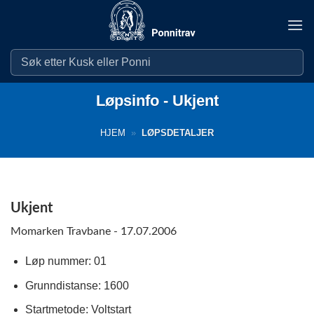
Skip
to
content
Løpsinfo - Ukjent
HJEM
»
LØPSDETALJER
Ukjent
Momarken Travbane - 17.07.2006
Løp nummer: 01
Grunndistanse: 1600
Startmetode: Voltstart