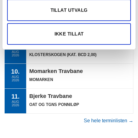
AUG
EKSTRALØP BERGEN
2026
TILLAT UTVALG
09.
Klosterskogen
AUG
KLOSTERSKOGEN
2026
IKKE TILLAT
09.
Klosterskogen
AUG
KLOSTERSKOGEN (KAT. BCD 2,00)
2026
10.
Momarken Travbane
AUG
MOMARKEN
2026
11.
Bjerke Travbane
AUG
OAT OG TGNS PONNILØP
2026
Se hele terminlisten →