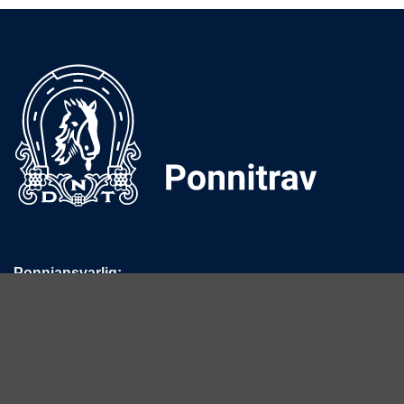
Ponniansvarlig:
Tove Onshuus
E-post:
tove.onshuus@travsport.no
Mobil:
992 36 979