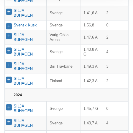
BUHAGEN
SILJA
Sverige
1.41,6 A
2
BUHAGEN
Svensk Kusk
Sverige
1.56,8
0
SILJA
Varig Orkla
1.47,6 A
2
BUHAGEN
Arena
SILJA
1.40,8 A
Sverige
4
BUHAGEN
G
SILJA
Biri Travbane
1.49,3 A
3
BUHAGEN
SILJA
Finland
1.42,3 A
2
BUHAGEN
2024
SILJA
Sverige
1.45,7 G
0
BUHAGEN
SILJA
Sverige
1.43,7 A
4
BUHAGEN