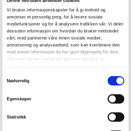
Denne nettsiden anvender cookies
foresatt:
Vi bruker informasjonskapsler for å gi innhold og
annonser et personlig preg, for å levere sosiale
mediefunksjoner og for å analysere trafikken vår. Vi deler
Resultater:
dessuten informasjon om hvordan du bruker nettstedet
vårt, med partnerne våre innen sosiale medier,
KUSK NAVN
BANENAVN
TID
PLASS
annonsering og analysearbeid, som kan kombinere den
med annen informasjon du har gjort tilgjengelig for dem,
2026
eller som de har samlet inn gjennom din bruk av
SAVANNAH
Sørlandets
tjenestene deres.
1.52,4 A
5
BUHAGEN
Travpark
Samtykkevalg
SAVANNAH
Sverige
1.42,9 A
0
Nødvendig
BUHAGEN
SAVANNAH
Varig Orkla
1.55,0
1
BUHAGEN
Arena
Egenskaper
SAVANNAH
Bjerke
1.46,0 A
4
BUHAGEN
Travbane
Statistikk
SAVANNAH
Varig Orkla
1.59,1
7
BUHAGEN
Arena