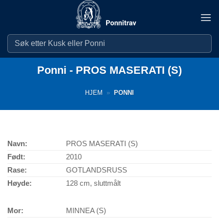
Skip
to
content
Ponni - PROS MASERATI (S)
HJEM
»
PONNI
Navn:
PROS MASERATI (S)
Født:
2010
Rase:
GOTLANDSRUSS
Høyde:
128 cm, sluttmålt
Mor:
MINNEA (S)