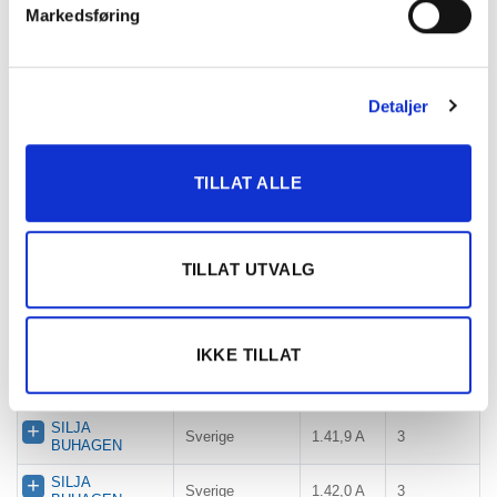
Markedsføring
SAVANNAH
Varig Orkla
1.56,2
5
BUHAGEN
Arena
2025
Detaljer
SILJA
Biri Travbane
1.59,7
7
BUHAGEN
SILJA
Varig Orkla
TILLAT ALLE
1.51,2 A
3
BUHAGEN
Arena
SILJA
Sverige
1.48,8 A
4
BUHAGEN
TILLAT UTVALG
SILJA
1.47,8 A
Sverige
2
BUHAGEN
G
Svensk Kusk
Sverige
M NC
0
IKKE TILLAT
SILJA
Biri Travbane
1.42,5 A
2
BUHAGEN
SILJA
Sverige
1.41,9 A
3
BUHAGEN
SILJA
Sverige
1.42,0 A
3