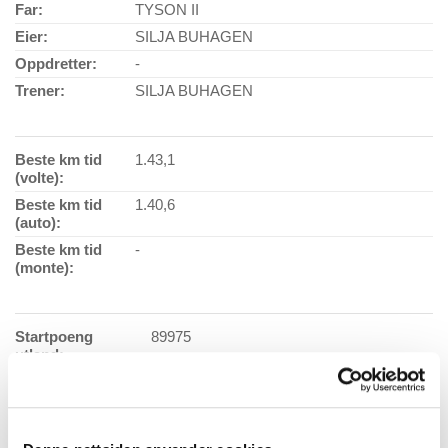
Far:
TYSON II
Eier:
SILJA BUHAGEN
Oppdretter:
-
Trener:
SILJA BUHAGEN
Beste km tid
1.43,1
(volte):
Beste km tid
1.40,6
(auto):
Beste km tid
-
(monte):
Startpoeng
89975
utland:
Antall starter:
139
Vaksinasjonsdato:
01.07.2026
Ansvarlig
Trude Buhagen