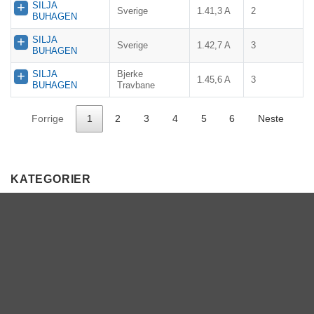
SILJA
Sverige
1.41,3 A
2
BUHAGEN
SILJA
Sverige
1.42,7 A
3
BUHAGEN
SILJA
Bjerke
1.45,6 A
3
BUHAGEN
Travbane
Forrige
1
2
3
4
5
6
Neste
KATEGORIER
DNT info
Nyheter
Ukategorisert
TERMINLISTE