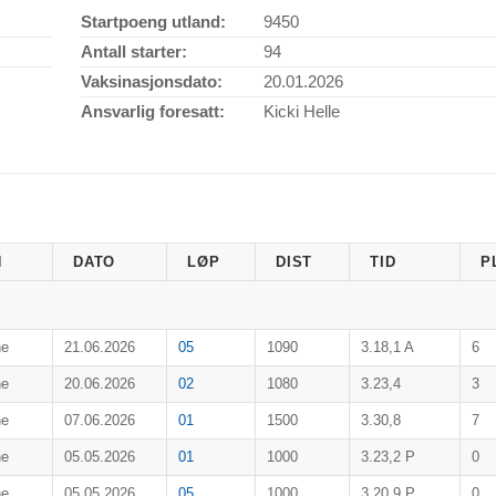
Startpoeng utland:
9450
Antall starter:
94
Vaksinasjonsdato:
20.01.2026
Ansvarlig foresatt:
Kicki Helle
N
DATO
LØP
DIST
TID
P
ne
21.06.2026
05
1090
3.18,1 A
6
ne
20.06.2026
02
1080
3.23,4
3
ne
07.06.2026
01
1500
3.30,8
7
ne
05.05.2026
01
1000
3.23,2 P
0
ne
05.05.2026
05
1000
3.20,9 P
0