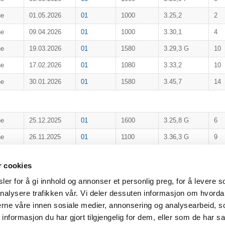
ne
01.05.2026
01
1000
3.25,2
2
ne
09.04.2026
01
1000
3.30,1
4
ne
19.03.2026
01
1580
3.29,3 G
10
ne
17.02.2026
01
1080
3.33,2
10
ne
30.01.2026
01
1580
3.45,7
14
ne
25.12.2025
01
1600
3.25,8 G
6
ne
26.11.2025
01
1100
3.36,3 G
9
ne
24.10.2025
04
1020
3.54,1
7
r cookies
04.10.2025
02
1260
3.25,3 G
8
er for å gi innhold og annonser et personlig preg, for å levere s
04.10.2025
08
1260
3.26,1
10
nalysere trafikken vår. Vi deler dessuten informasjon om hvorda
ne
17.09.2025
01
1120
DG
nerne våre innen sosiale medier, annonsering og analysearbeid, 
formasjon du har gjort tilgjengelig for dem, eller som de har sa
ne
12.07.2025
07
1100
3.23,0 A G
12