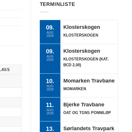
TERMINLISTE
09.
Klosterskogen
AUG
KLOSTERSKOGEN
2026
09.
Klosterskogen
AUG
KLOSTERSKOGEN (KAT.
2026
BCD 2,00)
LASS
10.
Momarken Travbane
AUG
MOMARKEN
2026
11.
Bjerke Travbane
AUG
OAT OG TGNS PONNILØP
2026
13.
Sørlandets Travpark