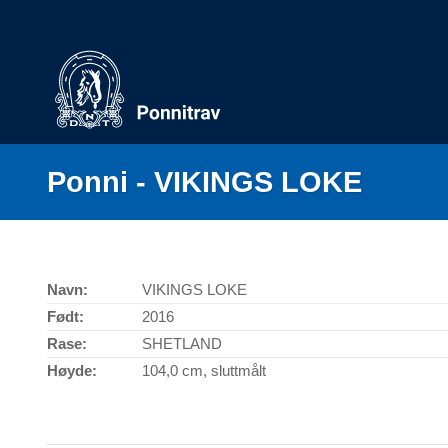
Skip
to
content
Ponni - VIKINGS LOKE
Navn:
VIKINGS LOKE
Født:
2016
Rase:
SHETLAND
Høyde:
104,0 cm, sluttmålt