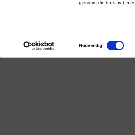
gjennom din bruk av tjene
RIKKE LOUISE SKOGLI
Bjerke Travba
RIKKE LOUISE SKOGLI
Forus Travba
SOFIE HOVDEN
Forus Travba
RIKKE LOUISE SKOGLI
Forus Travba
Samtykkevalg
Nødvendig
MARIE HOVDEN
Forus Travba
KAROLINE HØGLI BIRKELAND
Forus Travba
MALIN HELGØY
Forus Travba
SONJA KARLSEN
Forus Travba
Ponnitrav e