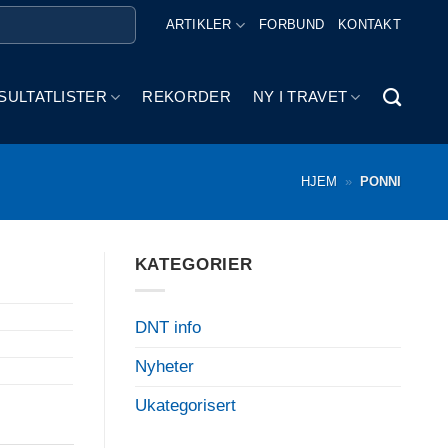
ARTIKLER
FORBUND
KONTAKT
SULTATLISTER
REKORDER
NY I TRAVET
HJEM
»
PONNI
KATEGORIER
DNT info
Nyheter
Ukategorisert