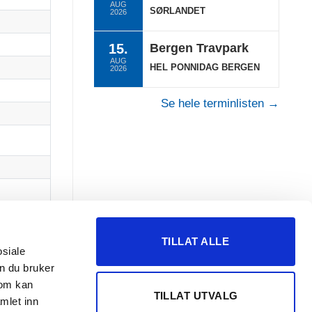
AUG
SØRLANDET
2026
15.
Bergen Travpark
AUG
HEL PONNIDAG BERGEN
2026
Se hele terminlisten →
TILLAT ALLE
osiale
n du bruker
som kan
TILLAT UTVALG
mlet inn