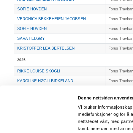
SOFIE HOVDEN
Forus Travba
VERONICA BEKKEHEIEN JACOBSEN
Forus Travba
SOFIE HOVDEN
Forus Travba
SARA HELGØY
Forus Travba
KRISTOFFER LEA BERTELSEN
Forus Travba
2025
RIKKE LOUISE SKOGLI
Forus Travba
KAROLINE HØGLI BIRKELAND
Forus Travba
SARA HELGØY
Forus Travba
Denne nettsiden anvende
RIKKE LOUISE SKOGLI
Biri Travbane
Vi bruker informasjonskapsl
RIKKE LOUISE SKOGLI
Biri Travbane
mediefunksjoner og for å a
LUKAS JOHNSEN HALVORSEN
Forus Travba
nettstedet vårt, med part
kombinere den med annen in
RIKKE LOUISE SKOGLI
Bjerke Travba