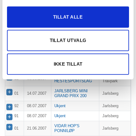
01
16.08.2007
Ukjent
Jarlsberg
Strek 3.30. Stengt
TILLAT ALLE
01
15.08.2007
Klosterskogen
3.00.
STALL SUPERBIKES
Sørlandets
11
04.08.2007
LØP
Travpark
TILLAT UTVALG
WIKSTØL MASKINS
Sørlandets
12
04.08.2007
LØP
Travpark
DIVAS
Sørlandets
13
03.08.2007
IKKE TILLAT
HESTEUTSTYR
Travpark
GYLAND
Sørlandets
12
03.08.2007
HESTESPORTSLAG
Travpark
JARLSBERG MINI
01
14.07.2007
Jarlsberg
GRAND PRIX 200
92
08.07.2007
Ukjent
Jarlsberg
91
08.07.2007
Ukjent
Jarlsberg
VIDAR HOP'S
01
21.06.2007
Jarlsberg
PONNILØP