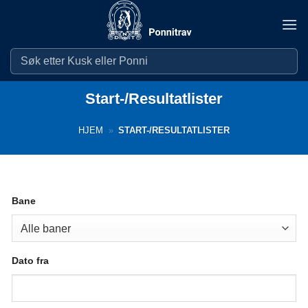
Skip
to
content
Start-/Resultatlister
HJEM
»
START-/RESULTATLISTER
Bane
Dato fra