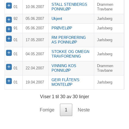
STALL STENBERGS
Drammen
01
10.06.2007
PONNILØP
Travbane
92
05.06.2007
Ukjent
Jarlsberg
91
05.06.2007
PRØVELØP
Jarlsberg
RM PERFORERING
01
17.05.2007
Jarlsberg
AS PONNILØP
STOKKE OG OMEGN
01
04.05.2007
Jarlsberg
TRAVFORENING
VINNING KOS
Drammen
01
22.04.2007
PONNILØP
Travbane
GEIR FLÅTEN'S
01
19.04.2007
Jarlsberg
MONTELØP
Viser 1 til 30 av 30 linjer
Forrige
1
Neste