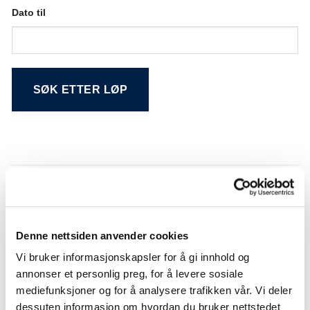
Dato til
Alternative:
Søkeresultat
Denne nettsiden anvender cookies
NR.
DATO
LØP
BANE
Vi bruker informasjonskapsler for å gi innhold og
01
29.12.2007
STOKKE STAYERLØP
Jarlsberg
annonser et personlig preg, for å levere sosiale
01
13.12.2007
PONNILØP
Jarlsberg
mediefunksjoner og for å analysere trafikken vår. Vi deler
Drammen
dessuten informasjon om hvordan du bruker nettstedet