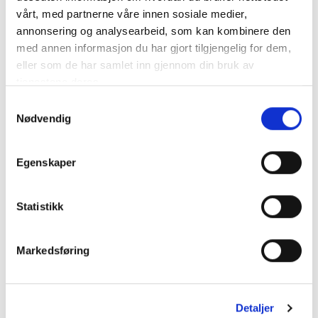
vårt, med partnerne våre innen sosiale medier,
Bergen
01
09.11.2016
Bergen
Travpark
annonsering og analysearbeid, som kan kombinere den
med annen informasjon du har gjort tilgjengelig for dem,
Bergen
01
02.11.2016
Bergen
eller som de har samlet inn gjennom din bruk av
Travpark
tjenestene deres.
Bergen
01
26.10.2016
Bergen
Travpark
Samtykkevalg
Nødvendig
Bergen
01
14.10.2016
Bergen
Travpark
Bergen
Egenskaper
01
07.10.2016
YesBox
Travpark
Bergen
01
21.09.2016
Bergen
Travpark
Statistikk
Bergen
01
14.09.2016
Bergen
Travpark
Markedsføring
Bergen
01
07.09.2016
Bergen
Travpark
Bergen
01
20.08.2016
Bergen Travpark
Detaljer
Travpark