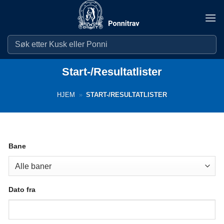
Skip
to
content
Start-/Resultatlister
HJEM
»
START-/RESULTATLISTER
Bane
Dato fra