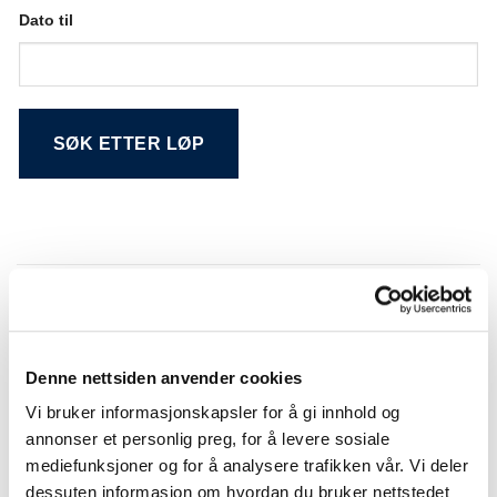
Dato til
Alternative:
Søkeresultat
Denne nettsiden anvender cookies
NR.
DATO
LØP
BANE
Vi bruker informasjonskapsler for å gi innhold og
Bergen
01
28.12.2016
Bergen
Travpark
annonser et personlig preg, for å levere sosiale
mediefunksjoner og for å analysere trafikken vår. Vi deler
Bergen
01
30.11.2016
Bergen
Travpark
dessuten informasjon om hvordan du bruker nettstedet