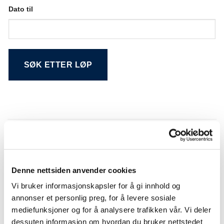
Dato til
Alternative:
Søkeresultat
Denne nettsiden anvender cookies
NR.
DATO
LØP
Vi bruker informasjonskapsler for å gi innhold og
01
21.12.2018
Buskerud Travforbund's julesprint
annonser et personlig preg, for å levere sosiale
01
14.12.2018
Trav og Galopp Nytt / OAT ponniløp
mediefunksjoner og for å analysere trafikken vår. Vi deler
02
08.12.2018
ADDE'S ÆRESLØP (montè)
dessuten informasjon om hvordan du bruker nettstedet