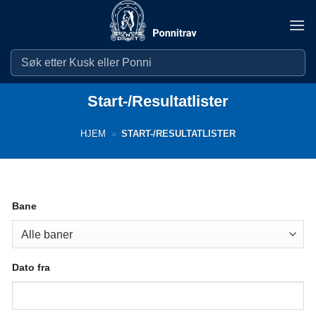
Skip
to
content
Start-/Resultatlister
HJEM
»
START-/RESULTATLISTER
Bane
Dato fra