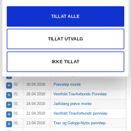
05
04.08.2018
Kjøkkenhuset og Trømborg Travlag
13
03.08.2018
Lyseren Travselskap
TILLAT ALLE
16
03.08.2018
Skjeberg og Berg Travselskap
01
24.07.2018
Trav og Galopp Nytts ponniløp
TILLAT UTVALG
01
16.07.2018
N.Y. Oppdrettets ponniløp
JARLSBERG MINI GRAND PRIX -
01
07.07.2018
JARLSBERGTRENERNES LØP
IKKE TILLAT
01
04.07.2018
Rangos minneløp
01
09.05.2018
Klosterskogen, monte
02
30.04.2018
Prøveløp montè
01
26.04.2018
Vestfold Travforbunds Ponniløp
01
24.04.2018
Jarlsberg prøve monte
01
21.04.2018
Vestfold Ttravforbunds ponniløp
01
13.04.2018
Trav og Galopp-Nytts ponniløp.