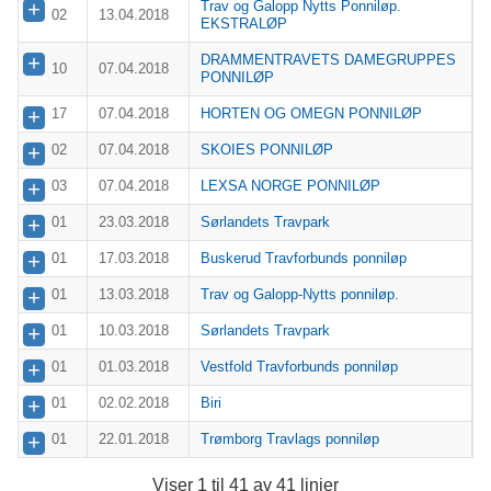
Trav og Galopp Nytts Ponniløp.
02
13.04.2018
EKSTRALØP
DRAMMENTRAVETS DAMEGRUPPES
10
07.04.2018
PONNILØP
17
07.04.2018
HORTEN OG OMEGN PONNILØP
02
07.04.2018
SKOIES PONNILØP
03
07.04.2018
LEXSA NORGE PONNILØP
01
23.03.2018
Sørlandets Travpark
01
17.03.2018
Buskerud Travforbunds ponniløp
01
13.03.2018
Trav og Galopp-Nytts ponniløp.
01
10.03.2018
Sørlandets Travpark
01
01.03.2018
Vestfold Travforbunds ponniløp
01
02.02.2018
Biri
01
22.01.2018
Trømborg Travlags ponniløp
Viser 1 til 41 av 41 linjer