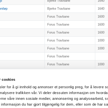
øp
Bjerke Travbane
1640
niløp
Bjerke Travbane
1640
Forus Travbane
1600
Forus Travbane
1600
Forus Travbane
1600
Forus Travbane
1000
Forus Travbane
1000
Forus Travbane
Forus Travbane
1000
Forrige
1
r cookies
er for å gi innhold og annonser et personlig preg, for å levere s
nalysere trafikken vår. Vi deler dessuten informasjon om hvorda
nerne våre innen sosiale medier, annonsering og analysearbeid, 
formasjon du har gjort tilgjengelig for dem, eller som de har sa