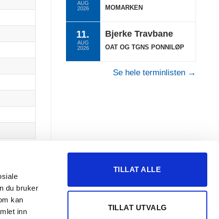
AUG
MOMARKEN
2026
11.
Bjerke Travbane
AUG
OAT OG TGNS PONNILØP
2026
Se hele terminlisten →
Neste
TILLAT ALLE
osiale
n du bruker
som kan
TILLAT UTVALG
mlet inn