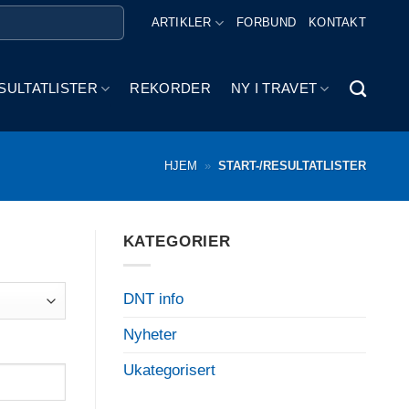
ARTIKLER
FORBUND
KONTAKT
SULTATLISTER
REKORDER
NY I TRAVET
HJEM
»
START-/RESULTATLISTER
KATEGORIER
DNT info
Nyheter
Ukategorisert