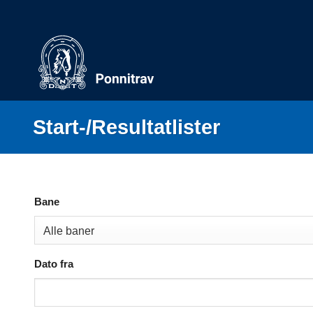
Skip
to
content
Start-/Resultatlister
Bane
Dato fra