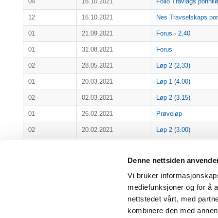
04
16.10.2021
Follo Travlags ponnil
12
16.10.2021
Nes Travselskaps pon
01
21.09.2021
Forus - 2,40
01
31.08.2021
Forus
02
28.05.2021
Løp 2 (2,33)
01
20.03.2021
Løp 1 (4.00)
02
02.03.2021
Løp 2 (3.15)
01
26.02.2021
Prøveløp
02
20.02.2021
Løp 2 (3.00)
Viser 1 til 11 av 11 linjer
Denne nettsiden anvende
Vi bruker informasjonskapsl
mediefunksjoner og for å a
nettstedet vårt, med part
kombinere den med annen in