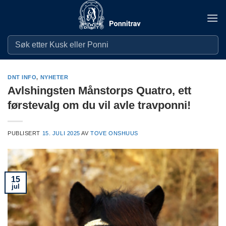
Skip
to
content
DNT INFO
,
NYHETER
Avlshingsten Månstorps Quatro, ett
førstevalg om du vil avle travponni!
PUBLISERT
15. JULI 2025
AV
TOVE ONSHUUS
15
jul