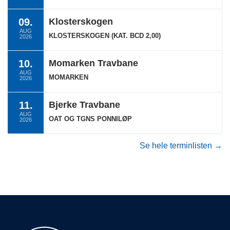
09.
Klosterskogen
AUG
KLOSTERSKOGEN (KAT. BCD 2,00)
2026
10.
Momarken Travbane
AUG
MOMARKEN
2026
11.
Bjerke Travbane
AUG
OAT OG TGNS PONNILØP
2026
Se hele terminlisten →