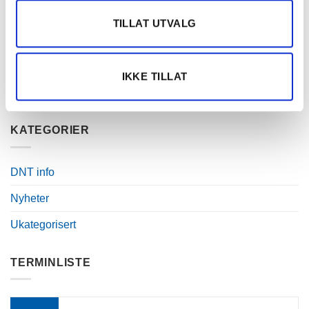
TILLAT UTVALG
Alle som er påmeldt
Grude Nils ponnilandsleir,
ponnilandsleir, kan nå melde
her ser du deltagerlisten!
sin ponni til løpene!
IKKE TILLAT
KATEGORIER
DNT info
Nyheter
Ukategorisert
TERMINLISTE