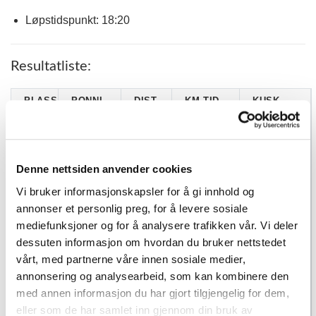
Løpstidspunkt: 18:20
Resultatliste:
PLASS
PONNI
DIST
KM.TID.
KUSK
TOMTEBO
Thomas
1
2280
2.22,0 G
TURBIN
Wassberg
TOMTEBO
Anne-Serine
Denne nettsiden anvender cookies
2
LASER
2000
2.42,1 G
Moe Reigstad
JUNIOR
Vi bruker informasjonskapsler for å gi innhold og
TOMTEBO
Irmelin
annonser et personlig preg, for å levere sosiale
3
2180
2.28,8
ISABELL
Thomassen
mediefunksjoner og for å analysere trafikken vår. Vi deler
AMALIE
dessuten informasjon om hvordan du bruker nettstedet
4
DIABLO
2040
2.43,1
JØRGENVIK
vårt, med partnerne våre innen sosiale medier,
TONHEIM
annonsering og analysearbeid, som kan kombinere den
TOMTEBO
Emilie
5
2280
2.27,2 G
med annen informasjon du har gjort tilgjengelig for dem,
CAPRIO
Christensen
eller som de har samlet inn gjennom din bruk av