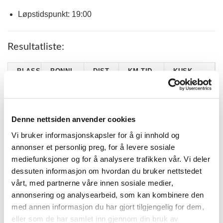
Løpstidspunkt: 19:00
Resultatliste:
PLASS
PONNI
DIST
KM.TID.
KUSK
MONARK
TRINE
1
2140
1.52,6 G
H. (S)
AUSTEVOLL
CIMBA
Thea Marie
2
1680
2.26,7
Denne nettsiden anvender cookies
(S)*
M. Indrebø
Vi bruker informasjonskapsler for å gi innhold og
TOMTEBO
Thomas
3
1820
2.17,1
TURBIN*
Wassberg
annonser et personlig preg, for å levere sosiale
mediefunksjoner og for å analysere trafikken vår. Vi deler
GOFAR
Ane Elise
4
2040
2.02,5 G
BUS (S)
Einarsen
dessuten informasjon om hvordan du bruker nettstedet
vårt, med partnerne våre innen sosiale medier,
TAURUSS
Anne-Serine
5
1800
2.20,1 G
(S)*
Moe Reigstad
annonsering og analysearbeid, som kan kombinere den
med annen informasjon du har gjort tilgjengelig for dem,
TOMTEBO
Irmelin
6
1760
2.23,6
ISABELL*
Thomassen
eller som de har samlet inn gjennom din bruk av