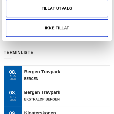
KATEGORIER
TILLAT UTVALG
DNT info
IKKE TILLAT
Nyheter
Ukategorisert
TERMINLISTE
08.
Bergen Travpark
AUG
BERGEN
2026
08.
Bergen Travpark
AUG
EKSTRALØP BERGEN
2026
09.
Klosterskogen