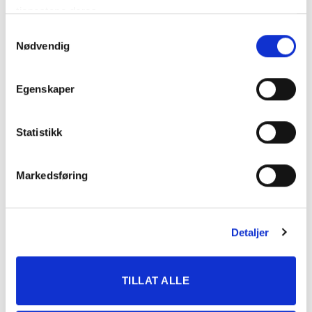
(S)
JASKIEWICZ
tjenestene deres.
7
DECO C.C. (S)
2.04,6 G
HENRIK KIHLE
Samtykkevalg
Nødvendig
TOMTEBO
KATRINE W.
8
2.27,5
BIMBO
EILERTSEN
9
UTTER KL (S)
2.35,7 G
MIA S. ENGEN
Egenskaper
LJUNGENS
MARIA H.
-
DG
JULIUS (S)
ERIKSEN
Statistikk
OLE FREDRIK
-
FELIX III
DG
KARLSEN
Markedsføring
KATEGORIER
Detaljer
DNT info
Nyheter
TILLAT ALLE
Ukategorisert