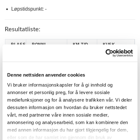
Løpstidspunkt: -
Resultatliste:
PLASS
PONNI
KM.TID.
KUSK
SKARVIKENS
1
1.55,9
Celine Rød
MASKOT (S)*
ANETTE
Denne nettsiden anvender cookies
2
VIKAS ROSS (S)
1.48,4
ANDERSGÅRD
HELLE
Vi bruker informasjonskapsler for å gi innhold og
KROKSTAD
KRISTINE HOLT
annonser et personlig preg, for å levere sosiale
3
2.19,3
KETTLA
BØRRESEN
mediefunksjoner og for å analysere trafikken vår. Vi deler
KARINA
dessuten informasjon om hvordan du bruker nettstedet
4
FOSSIL
1.57,5 G
OSMARK
vårt, med partnerne våre innen sosiale medier,
SMEDENS
annonsering og analysearbeid, som kan kombinere den
5
2.00,3
KIRSTI EINANG
RYMLING (S)
med annen informasjon du har gjort tilgjengelig for dem,
LOJSTAYUNGAR
SANDRA
eller som de har samlet inn gjennom din bruk av
6
2.08,4 G