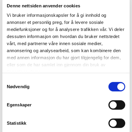
Denne nettsiden anvender cookies
Ansvarlig
Lisbeth Småland
foresatt:
Vi bruker informasjonskapsler for å gi innhold og
annonser et personlig preg, for å levere sosiale
mediefunksjoner og for å analysere trafikken vår. Vi deler
dessuten informasjon om hvordan du bruker nettstedet
Resultater:
vårt, med partnerne våre innen sosiale medier,
annonsering og analysearbeid, som kan kombinere den
KUSK NAVN
BANENAVN
TID
PLASS
med annen informasjon du har gjort tilgjengelig for dem,
2020
eller som de har samlet inn gjennom din bruk av
tjenestene deres.
MADELEN
Biri Travbane
DG
TEIGLAND
Samtykkevalg
Nødvendig
MADELEN
2.05,5 A
Biri Travbane
11
TEIGLAND
G,R
MADELEN
Bergen
Egenskaper
1.59,7
4
TEIGLAND
Travpark
2019
Statistikk
MADELEN
Bergen