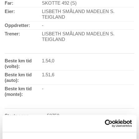
Far:
SKOTTE 492 (S)
Eier:
LISBETH SMÅLAND MADELEN S.
TEIGLAND
Oppdretter:
-
Trener:
LISBETH SMÅLAND MADELEN S.
TEIGLAND
Beste km tid
1.54,0
(volte):
Beste km tid
1.51,6
(auto):
Beste km tid
-
(monte):
Startpoeng
53750
utland:
Antall starter:
98
Vaksinasjonsdato:
13.09.2020