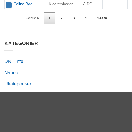
Celine Rød
Klosterskogen
A DG
Forrige
1
2
3
4
Neste
KATEGORIER
DNT info
Nyheter
Ukategorisert
TERMINLISTE
09.
Klosterskogen
AUG
KLOSTERSKOGEN
2026